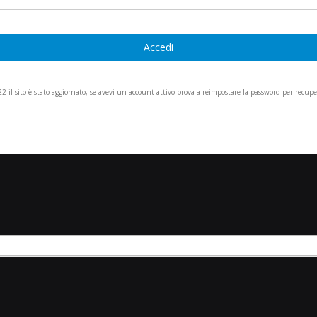
Accedi
 il sito è stato aggiornato, se avevi un account attivo prova a reimpostare la password per recupera