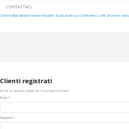
CONTATTACI
Chitarre/Bassi
Batterie
Tastiere
Pianoforti
Studio
Audio
Luci
DJ
Microfoni
Cuffie
Strumenti tradiz
Clienti registrati
Se hai un account, accedi con il tuo indirizzo email.
Email
Password