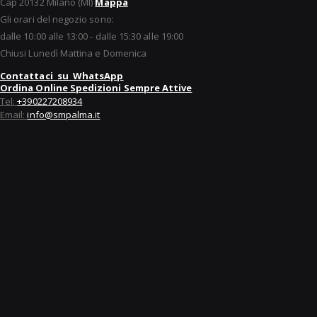
Cap 20132 Milano (MI)
Mappa
Gli orari del negozio sono:
dalle 10:00 alle 13:00 - dalle 15:30 alle 19:00
Chiusi Lunedì Mattina e Domenica
Contattaci su WhatsApp
Ordina Online Spedizioni Sempre Attive
Tel:
+390227208934
Email:
info@smpalma.it