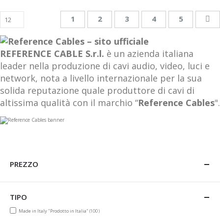
Pagina
Attualmente stai leggendo la pagina
Pagina
Pagina
Pagina
Pagina
Pa
Su
1
2
3
4
5
REFERENCE CABLE S.r.l.
è un azienda italiana
leader nella produzione di cavi audio, video, luci e
network, nota a livello internazionale per la sua
solida reputazione quale produttore di cavi di
altissima qualità con il marchio “
Reference Cables
".
PREZZO
TIPO
items
Made in Italy "Prodotto in Italia"
100