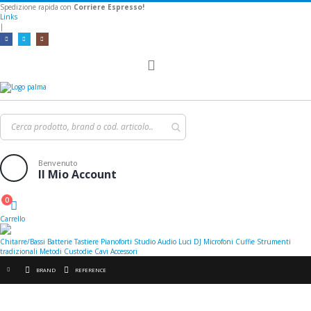
Spedizione rapida con
Corriere Espresso!
Links
|
Toggle
Nav
Benvenuto
Il Mio Account
0
Cart
Carrello
Chitarre/Bassi
Batterie
Tastiere
Pianoforti
Studio
Audio
Luci
DJ
Microfoni
Cuffie
Strumenti
tradizionali
Metodi
Custodie
Cavi
Accessori
BRAND
REFERENCE