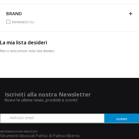
BRAND
items
REFERENCE
116
La mia lista desideri
Non ci sono articoli nella lista desideri.
Iscriviti alla nostra Newsletter
Ricevi le ultime news, prodotti e sconti!
ISCRIVITI
INFORMAZIONI NEGOZIO
Strumenti Musicali Palma di Palma Alberto