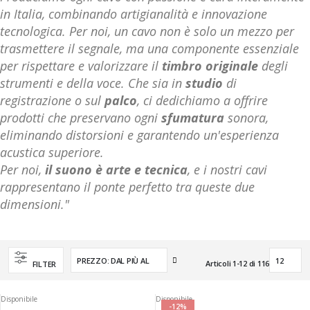
in Italia, combinando artigianalità e innovazione
tecnologica. Per noi, un cavo non è solo un mezzo per
trasmettere il segnale, ma una componente essenziale
per rispettare e valorizzare il
timbro originale
degli
strumenti e della voce. Che sia in
studio
di
registrazione o sul
palco
, ci dedichiamo a offrire
prodotti che preservano ogni
sfumatura
sonora,
eliminando distorsioni e garantendo un'esperienza
acustica superiore.
Per noi,
il suono è arte e tecnica
, e i nostri cavi
rappresentano il ponte perfetto tra queste due
dimensioni."
Imposta
Articoli
1
-
12
di
116
FILTER
la
direzione
crescente
Disponibile
Disponibile
-12%