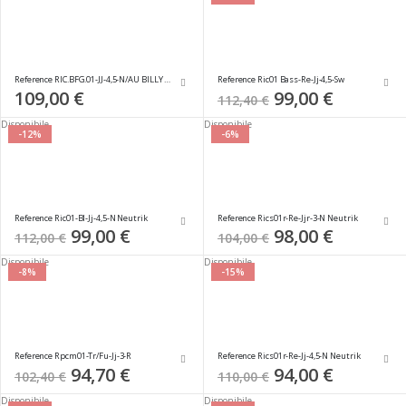
Reference RIC.BFG.01-JJ-4,5-N/AU BILLY F. GIBBONS SIGNATURE
Reference Ric01 Bass-Re-Jj-4,5-Sw
109,00 €
Special
99,00 €
112,40 €
Price
Disponibile
Disponibile
-12%
-6%
Reference Ric01-Bl-Jj-4,5-N Neutrik
Reference Rics01r-Re-Jjr-3-N Neutrik
Special
99,00 €
Special
98,00 €
112,00 €
104,00 €
Price
Price
Disponibile
Disponibile
-8%
-15%
Reference Rpcm01-Tr/Fu-Jj-3-R
Reference Rics01r-Re-Jj-4,5-N Neutrik
Special
94,70 €
Special
94,00 €
102,40 €
110,00 €
Price
Price
Disponibile
Disponibile