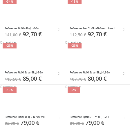
-34%
-18%
Reference Ric01a-Br-Jjr-3-Sw
Reference Rmc01-Bk-Mf-5-Amphenol
Special
92,70 €
Special
92,70 €
141,00 €
112,50 €
Price
Price
Disponibile
Disponibile
-26%
-26%
Reference Ric01 Bass-Bk-Jj-6-Sw
Reference Ric01 Bass-Bk-Jj-4,5-Sw
Special
85,00 €
Special
80,00 €
115,50 €
107,70 €
Price
Price
Disponibile
Disponibile
-15%
-2%
Reference Ric01-Bl-Jj-3-N Neutrik
Reference Rpcm01-Tr/Fu-Jj-1,2-R
Special
79,00 €
Special
79,00 €
93,00 €
81,00 €
Price
Price