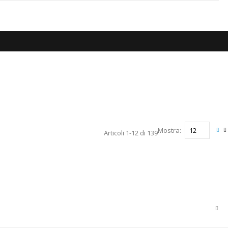
Mostra
Articoli
1
-
12
di
139
Mos
Grig
L
com