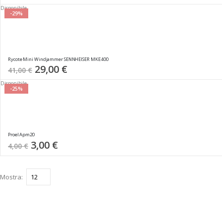
Disponibile
-29%
Rycote Mini Windjammer SENNHEISER MKE 400
Special
29,00 €
41,00 €
Price
Disponibile
-25%
Proel Apm20
Special
3,00 €
4,00 €
Price
Mostra