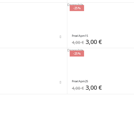
Disponibile
-25%
Proel Apm15
Special
3,00 €
4,00 €
Price
Disponibile
-25%
Proel Apm25
Special
3,00 €
4,00 €
Price