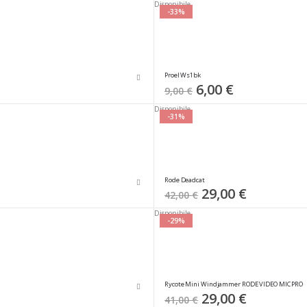
Disponibile
-33%
Proel Ws1bk
Special
6,00 €
9,00 €
Price
Disponibile
-31%
Rode Deadcat
Special
29,00 €
42,00 €
Price
Disponibile
-29%
Rycote Mini Windjammer RODE VIDEO MIC PRO
Special
29,00 €
41,00 €
Price