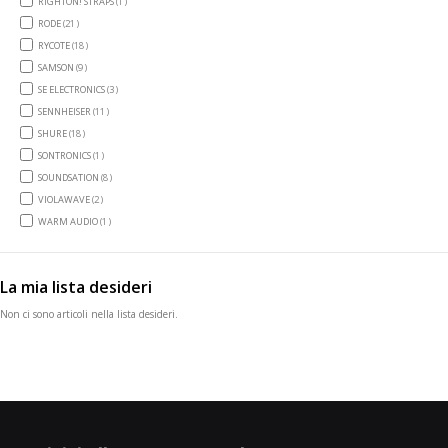
item
RIGHTON! STRAPS
1
items
RODE
21
items
RYCOTE
18
items
SAMSON
9
items
SE ELECTRONICS
3
items
SENNHEISER
11
items
SHURE
18
item
SONTRONICS
1
items
SOUNDSATION
8
items
VIOLAWAVE
2
item
WARM AUDIO
1
La mia lista desideri
Non ci sono articoli nella lista desideri.