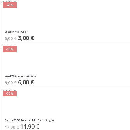
Disponibile
-40%
Samson Mc-1 Clip
Special
3,00 €
5,00 €
Price
Disponibile
-33%
Proel Ws6bk Set da 6 Pezzi
Special
6,00 €
9,00 €
Price
Disponibile
-30%
Rycote 30/55 Reporter Mic Foam (Single)
Special
11,90 €
17,00 €
Price