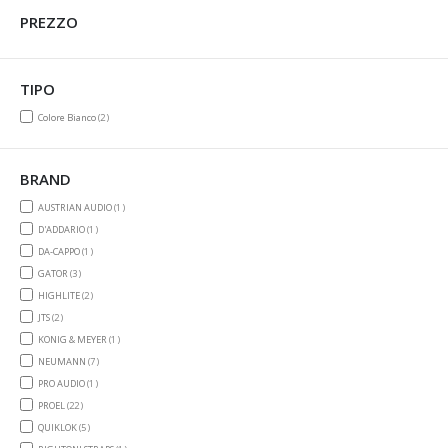
PREZZO
TIPO
items
Colore Bianco
2
BRAND
item
AUSTRIAN AUDIO
1
item
D'ADDARIO
1
item
DA-CAPPO
1
items
GATOR
3
items
HIGHLITE
2
items
JTS
2
item
KONIG & MEYER
1
items
NEUMANN
7
item
PRO AUDIO
1
items
PROEL
22
items
QUIKLOK
5