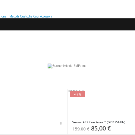
ionali
Metodi
Custodie
Cavi
Accessori
ta
ione
Disponibile
ente
-47%
Samson AR2 Ricevitore - E1 (863.125 MHz)
Special
85,00 €
159,00 €
Price