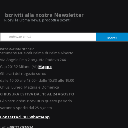
Iscriviti alla nostra Newsletter
Ricevi le ultime news, prodotti e sconti!
ISCRIVITI
INFORMAZIONI NEGOZIO
Strumenti Musicali Palma di Palma Alberto
Via Angelo Emo 2 ang. Via Padova 244
Cap 20132 Milano (MI)
Mappa
Gli orari del negozio sono:
dalle 10:00 alle 13:00 - dalle 15:30 alle 19:00
Chiusi Lunedì Mattina e Domenica
CHIUSURA ESTIVA DAL 10 AL 24 AGOSTO
Gli vostri ordini ricevuti in questo periodo
saranno spediti dal 25 Agosto
Contattaci su WhatsApp
Tel:
+390227208934