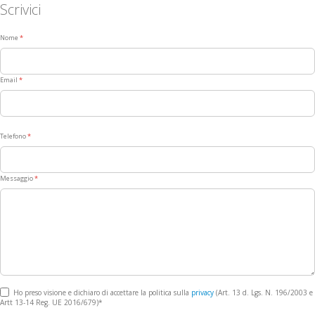
Scrivici
Nome
Email
Telefono
Messaggio
Ho preso visione e dichiaro di accettare la politica sulla
privacy
(Art. 13 d. Lgs. N. 196/2003 e
Artt 13-14 Reg. UE 2016/679)*