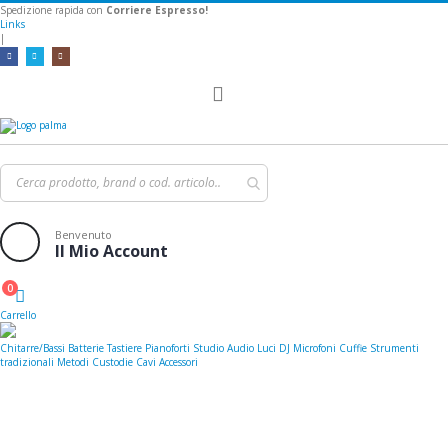
Spedizione rapida con
Corriere Espresso!
Links
|
Toggle
Nav
Benvenuto
Il Mio Account
0
Cart
Carrello
Chitarre/Bassi
Batterie
Tastiere
Pianoforti
Studio
Audio
Luci
DJ
Microfoni
Cuffie
Strumenti
tradizionali
Metodi
Custodie
Cavi
Accessori