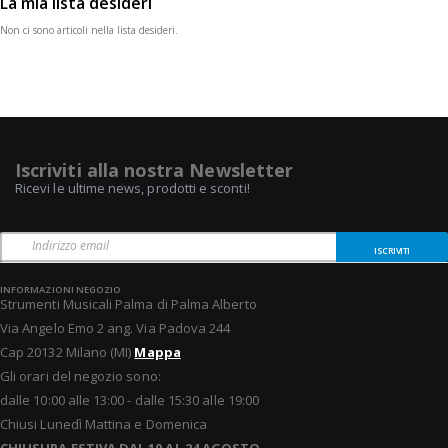
La mia lista desideri
Non ci sono articoli nella lista desideri.
Iscriviti alla nostra Newsletter
Ricevi le ultime news, prodotti e sconti!
ISCRIVITI
INFORMAZIONI NEGOZIO
Strumenti Musicali Palma di Palma Alberto
Via Angelo Emo 2 ang. Via Padova 244
Cap 20132 Milano (MI)
Mappa
Gli orari del negozio sono:
dalle 10:00 alle 13:00 - dalle 15:30 alle 19:00
Chiusi Lunedì Mattina e Domenica
CHIUSURA ESTIVA DAL 10 AL 24 AGOSTO