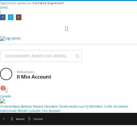
Spedizione rapida con
Corriere Espresso!
Links
|
Toggle
Nav
Benvenuto
Il Mio Account
0
Cart
Carrello
Chitarre/Bassi
Batterie
Tastiere
Pianoforti
Studio
Audio
Luci
DJ
Microfoni
Cuffie
Strumenti
tradizionali
Metodi
Custodie
Cavi
Accessori
BRAND
TASCAM