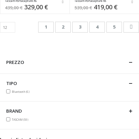
Tascam Portacapture X6
Tascam Portacapture X8
Special
329,00 €
Special
419,00 €
439,00 €
539,00 €
Price
Price
Pagina
Attualmente stai leggendo la pagina
Pagina
Pagina
Pagina
Pagina
Pa
Su
1
2
3
4
5
PREZZO
TIPO
items
Bluetooth
6
BRAND
items
TASCAM
59