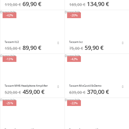
Special
69,90 €
Special
134,90 €
119,00 €
169,00 €
Price
Price
Disponibile
Disponibile
-42%
-20%
Tascam IU2
Tascam Ixz
Special
89,90 €
Special
59,90 €
155,00 €
75,00 €
Price
Price
Disponibile
Disponibile
-13%
-42%
Tascam MH8 Headphone Amplifier
Tascam MixCast4 ExDemo
Special
459,00 €
Special
370,00 €
529,00 €
639,00 €
Price
Price
Disponibile
Disponibile
-25%
-22%