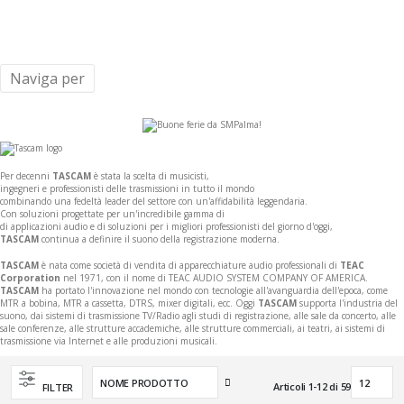
Naviga per
Per decenni
TASCAM
è stata la scelta di musicisti,
ingegneri e professionisti delle trasmissioni in tutto il mondo
combinando una fedeltà leader del settore con un'affidabilità leggendaria.
Con soluzioni progettate per un'incredibile gamma di
di applicazioni audio e di soluzioni per i migliori professionisti del giorno d'oggi,
TASCAM
continua a definire il suono della registrazione moderna.
TASCAM
è nata come società di vendita di apparecchiature audio professionali di
TEAC
Corporation
nel 1971, con il nome di TEAC AUDIO SYSTEM COMPANY OF AMERICA.
TASCAM
ha portato l'innovazione nel mondo con tecnologie all'avanguardia dell'epoca, come
MTR a bobina, MTR a cassetta, DTRS, mixer digitali, ecc. Oggi
TASCAM
supporta l'industria del
suono, dai sistemi di trasmissione TV/Radio agli studi di registrazione, alle sale da concerto, alle
sale conferenze, alle strutture accademiche, alle strutture commerciali, ai teatri, ai sistemi di
trasmissione via Internet e alle produzioni musicali.
Imposta
Articoli
1
-
12
di
59
FILTER
la