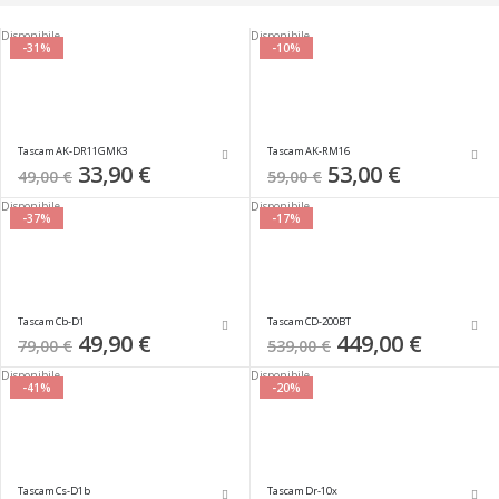
direzione
decrescente
Disponibile
Disponibile
-31%
-10%
Tascam AK-DR11GMK3
Tascam AK-RM16
Special
33,90 €
Special
53,00 €
49,00 €
59,00 €
Price
Price
Disponibile
Disponibile
-37%
-17%
Tascam Cb-D1
Tascam CD-200BT
Special
49,90 €
Special
449,00 €
79,00 €
539,00 €
Price
Price
Disponibile
Disponibile
-41%
-20%
Tascam Cs-D1b
Tascam Dr-10x