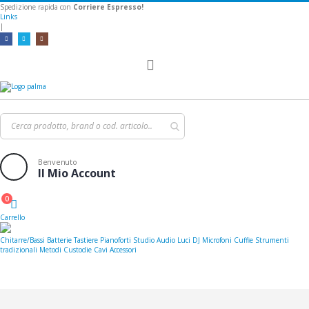
Spedizione rapida con
Corriere Espresso!
Links
|
Toggle
Nav
Benvenuto
Il Mio Account
0
Cart
Carrello
Chitarre/Bassi
Batterie
Tastiere
Pianoforti
Studio
Audio
Luci
DJ
Microfoni
Cuffie
Strumenti
tradizionali
Metodi
Custodie
Cavi
Accessori