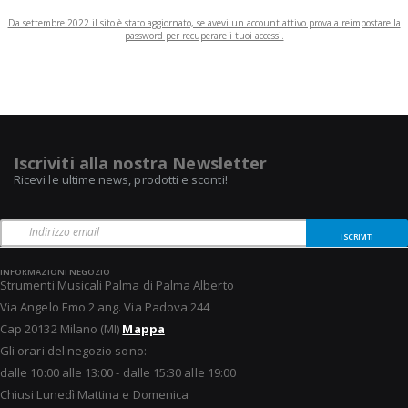
Da settembre 2022 il sito è stato aggiornato, se avevi un account attivo prova a reimpostare la
password per recuperare i tuoi accessi.
Iscriviti alla nostra Newsletter
Ricevi le ultime news, prodotti e sconti!
ISCRIVITI
INFORMAZIONI NEGOZIO
Strumenti Musicali Palma di Palma Alberto
Via Angelo Emo 2 ang. Via Padova 244
Cap 20132 Milano (MI)
Mappa
Gli orari del negozio sono:
dalle 10:00 alle 13:00 - dalle 15:30 alle 19:00
Chiusi Lunedì Mattina e Domenica