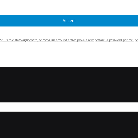
Accedi
 il sito è stato aggiornato, se avevi un account attivo prova a reimpostare la password per recupera