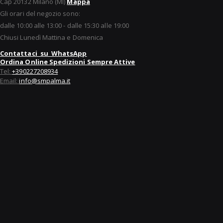
Cap 20132 Milano (MI)
Mappa
Gli orari del negozio sono:
dalle 10:00 alle 13:00 - dalle 15:30 alle 19:00
Chiusi Lunedì Mattina e Domenica
Contattaci su WhatsApp
Ordina Online Spedizioni Sempre Attive
Tel:
+390227208934
Email:
info@smpalma.it