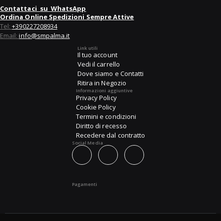
Contattaci su WhatsApp
Ordina Online Spedizioni Sempre Attive
Tel:
+390227208934
Email:
info@smpalma.it
Link utili
Il tuo account
Vedi il carrello
Dove siamo e Contatti
Ritira in Negozio
Informazioni aggiuntive
Privacy Policy
Cookie Policy
Termini e condizioni
Diritto di recesso
Recedere dal contratto
Social Media
Pagamenti