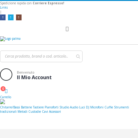
Spedizione rapida con
Corriere Espresso!
Links
|
Toggle
Nav
Benvenuto
Il Mio Account
0
Cart
Carrello
Chitarre/Bassi
Batterie
Tastiere
Pianoforti
Studio
Audio
Luci
DJ
Microfoni
Cuffie
Strumenti
tradizionali
Metodi
Custodie
Cavi
Accessori