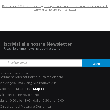
Da settembre 2022 il sito è stato aggiornato, se avevi un account attivo prova a reimpostare la
password per recuperare i tuoi accessi.
Iscriviti alla nostra Newsletter
Ricevi le ultime news, prodotti e sconti!
ISCRIVITI
INFORMAZIONI NEGOZIO
Strumenti Musicali Palma di Palma Alberto
Via Angelo Emo 2 ang. Via Padova 244
Cap 20132 Milano (MI)
Mappa
Gli orari del negozio sono:
dalle 10:00 alle 13:00 - dalle 15:30 alle 19:00
Chiusi Lunedì Mattina e Domenica