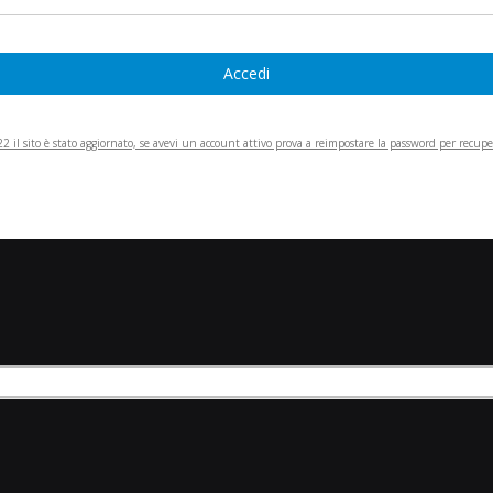
Accedi
 il sito è stato aggiornato, se avevi un account attivo prova a reimpostare la password per recupera