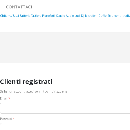
CONTATTACI
Chitarre/Bassi
Batterie
Tastiere
Pianoforti
Studio
Audio
Luci
DJ
Microfoni
Cuffie
Strumenti tradiz
Clienti registrati
Se hai un account, accedi con il tuo indirizzo email.
Email
Password