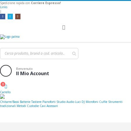
Spedizione rapida con
Corriere Espresso!
Links
|
Toggle
Nav
Benvenuto
Il Mio Account
0
Cart
Carrello
Chitarre/Bassi
Batterie
Tastiere
Pianoforti
Studio
Audio
Luci
DJ
Microfoni
Cuffie
Strumenti
tradizionali
Metodi
Custodie
Cavi
Accessori