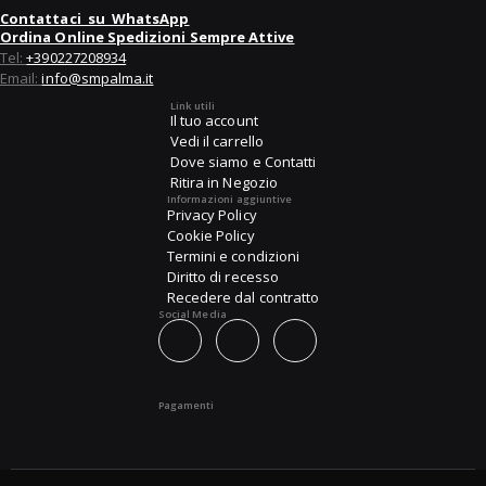
Contattaci su WhatsApp
Ordina Online Spedizioni Sempre Attive
Tel:
+390227208934
Email:
info@smpalma.it
Link utili
Il tuo account
Vedi il carrello
Dove siamo e Contatti
Ritira in Negozio
Informazioni aggiuntive
Privacy Policy
Cookie Policy
Termini e condizioni
Diritto di recesso
Recedere dal contratto
Social Media
Pagamenti