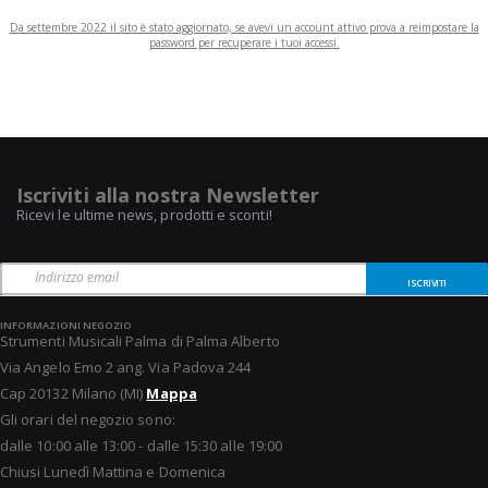
Da settembre 2022 il sito è stato aggiornato, se avevi un account attivo prova a reimpostare la
password per recuperare i tuoi accessi.
Iscriviti alla nostra Newsletter
Ricevi le ultime news, prodotti e sconti!
ISCRIVITI
INFORMAZIONI NEGOZIO
Strumenti Musicali Palma di Palma Alberto
Via Angelo Emo 2 ang. Via Padova 244
Cap 20132 Milano (MI)
Mappa
Gli orari del negozio sono:
dalle 10:00 alle 13:00 - dalle 15:30 alle 19:00
Chiusi Lunedì Mattina e Domenica