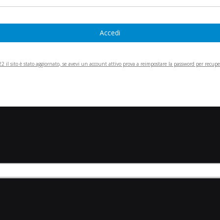
Accedi
 il sito è stato aggiornato, se avevi un account attivo prova a reimpostare la password per recupera