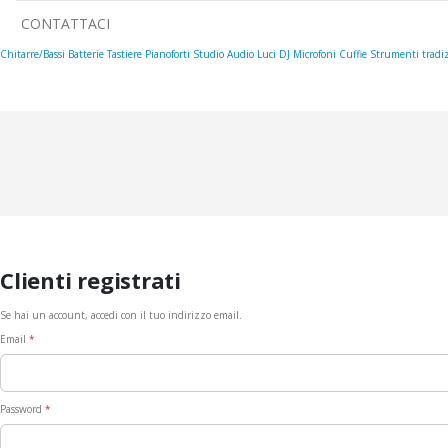
CONTATTACI
Chitarre/Bassi
Batterie
Tastiere
Pianoforti
Studio
Audio
Luci
DJ
Microfoni
Cuffie
Strumenti tradiz
Clienti registrati
Se hai un account, accedi con il tuo indirizzo email.
Email
Password