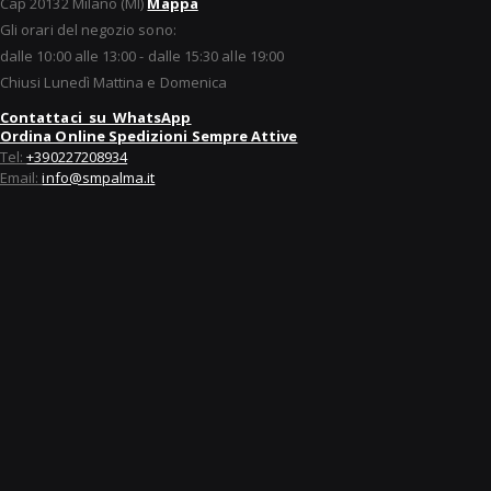
Cap 20132 Milano (MI)
Mappa
Gli orari del negozio sono:
dalle 10:00 alle 13:00 - dalle 15:30 alle 19:00
Chiusi Lunedì Mattina e Domenica
Contattaci su WhatsApp
Ordina Online Spedizioni Sempre Attive
Tel:
+390227208934
Email:
info@smpalma.it