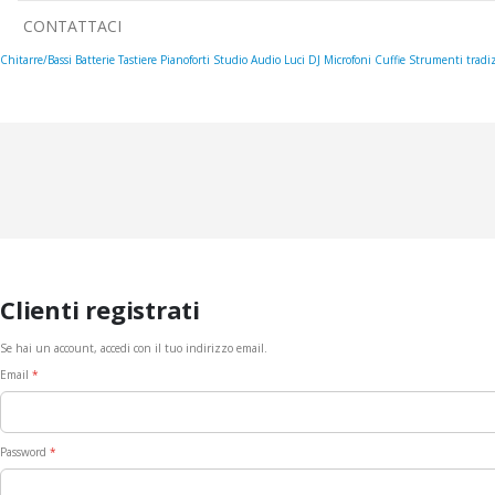
CONTATTACI
Chitarre/Bassi
Batterie
Tastiere
Pianoforti
Studio
Audio
Luci
DJ
Microfoni
Cuffie
Strumenti tradiz
Clienti registrati
Se hai un account, accedi con il tuo indirizzo email.
Email
Password