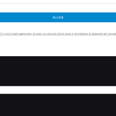
Accedi
 il sito è stato aggiornato, se avevi un account attivo prova a reimpostare la password per recupera