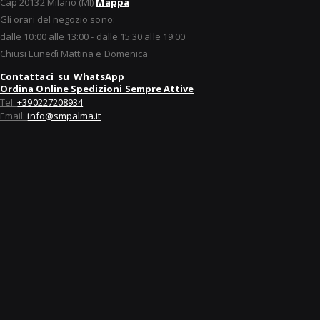
Cap 20132 Milano (MI)
Mappa
Gli orari del negozio sono:
dalle 10:00 alle 13:00 - dalle 15:30 alle 19:00
Chiusi Lunedì Mattina e Domenica
Contattaci su WhatsApp
Ordina Online Spedizioni Sempre Attive
Tel:
+390227208934
Email:
info@smpalma.it