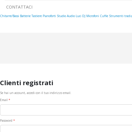
CONTATTACI
Chitarre/Bassi
Batterie
Tastiere
Pianoforti
Studio
Audio
Luci
DJ
Microfoni
Cuffie
Strumenti tradiz
Clienti registrati
Se hai un account, accedi con il tuo indirizzo email.
Email
Password