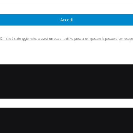
Accedi
 il sito è stato aggiornato, se avevi un account attivo prova a reimpostare la password per recupera