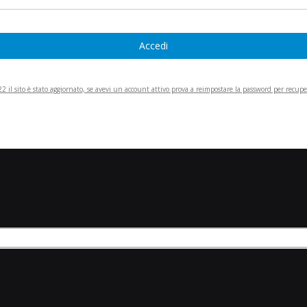
Accedi
 il sito è stato aggiornato, se avevi un account attivo prova a reimpostare la password per recupera