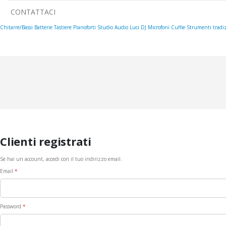
CONTATTACI
Chitarre/Bassi
Batterie
Tastiere
Pianoforti
Studio
Audio
Luci
DJ
Microfoni
Cuffie
Strumenti tradiz
Clienti registrati
Se hai un account, accedi con il tuo indirizzo email.
Email
Password