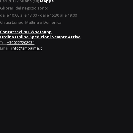
Cap 20132 Milano (MI)
Mappa
Gli orari del negozio sono:
dalle 10:00 alle 13:00 - dalle 15:30 alle 19:00
Chiusi Lunedì Mattina e Domenica
Contattaci su WhatsApp
Ordina Online Spedizioni Sempre Attive
Tel:
+390227208934
Email:
info@smpalma.it