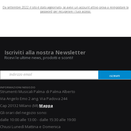
Da settembre 2022 il sito è stato aggiornato, se avevi un account attivo prova a reimpostare la
password per recuperare i tuoi accessi.
Iscriviti alla nostra Newsletter
Ricevi le ultime news, prodotti e sconti!
ISCRIVITI
INFORMAZIONI NEGOZIO
Strumenti Musicali Palma di Palma Alberto
Via Angelo Emo 2 ang. Via Padova 244
Cap 20132 Milano (MI)
Mappa
Gli orari del negozio sono:
dalle 10:00 alle 13:00 - dalle 15:30 alle 19:00
Chiusi Lunedì Mattina e Domenica