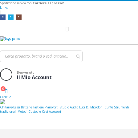
Spedizione rapida con
Corriere Espresso!
Links
|
Toggle
Nav
Benvenuto
Il Mio Account
0
Cart
Carrello
Chitarre/Bassi
Batterie
Tastiere
Pianoforti
Studio
Audio
Luci
DJ
Microfoni
Cuffie
Strumenti
tradizionali
Metodi
Custodie
Cavi
Accessori