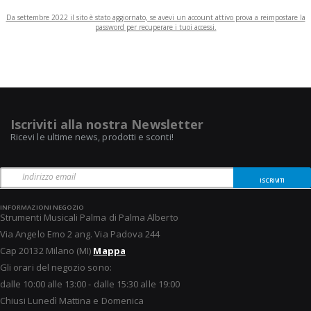
Da settembre 2022 il sito è stato aggiornato, se avevi un account attivo prova a reimpostare la
password per recuperare i tuoi accessi.
Iscriviti alla nostra Newsletter
Ricevi le ultime news, prodotti e sconti!
ISCRIVITI
INFORMAZIONI NEGOZIO
Strumenti Musicali Palma di Palma Alberto
Via Angelo Emo 2 ang. Via Padova 244
Cap 20132 Milano (MI)
Mappa
Gli orari del negozio sono:
dalle 10:00 alle 13:00 - dalle 15:30 alle 19:00
Chiusi Lunedì Mattina e Domenica