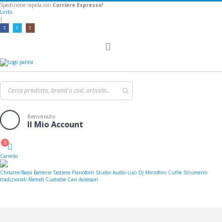
Spedizione rapida con
Corriere Espresso!
Links
|
Toggle
Nav
Benvenuto
Il Mio Account
0
Cart
Carrello
Chitarre/Bassi
Batterie
Tastiere
Pianoforti
Studio
Audio
Luci
DJ
Microfoni
Cuffie
Strumenti
tradizionali
Metodi
Custodie
Cavi
Accessori