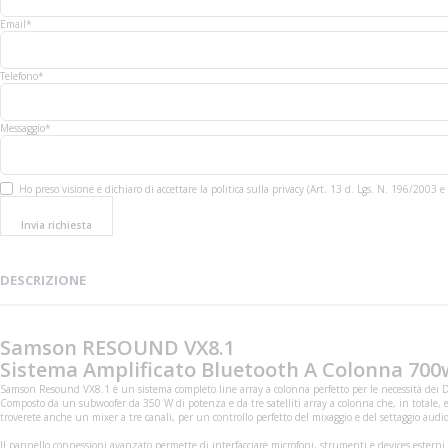
Email*
Telefono*
Messaggio*
Ho preso visione e dichiaro di accettare la politica sulla privacy (Art. 13 d. Lgs. N. 196/200
Invia richiesta
DESCRIZIONE
Samson RESOUND VX8.1
Sistema Amplificato Bluetooth A Colonna 700w
Samson Resound VX8.1 è un sistema completo line array a colonna perfetto per le necessità dei DJ
Composto da un subwoofer da 350 W di potenza e da tre satelliti array a colonna che, in totale
troverete anche un mixer a tre canali, per un controllo perfetto del mixaggio e del settaggio audio
Il pannello connessioni avanzato permette di interfacciare microfoni, strumenti e devices esterni