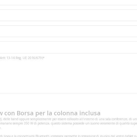
3 e Artt 13-14 Reg. UE 2016/679)*
 con Borsa per la colonna inclusa
, delle band oppure semplicemente per essere collocato all'interno di una sala conferenze, di un
, emanano sempre 350 W di potenza, questo sistema possiede un suono veramente di qualità super
.
 di linea e la connettività Bluetooth integrata permette lo streaming di musica dal vostro tablet