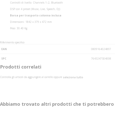
Controlli di livello: Channels 1–2, Bluetooth
DSP con 4 preset (Music, Live, Speech, DJ)
Borsa per trasporto colonna inclusa
Dimensioni: 1842 x 379 x 472 mm
Peso: 30.40 Kg
Riferimento specifico
EAN
0809164024897
SPC
7643247S04008
Prodotti correlati
Controlla gli articoli da aggiungere al carrello oppure
seleziona tutto
Abbiamo trovato altri prodotti che ti potrebbero 