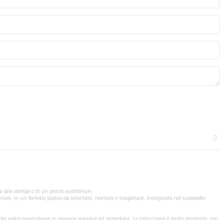
a sala stampa o di un piccolo auditorium.
iore, in un formato pratico da smontare, montare e trasportare. Incorporato nel subwoofer
 o dal vostro smartphone in maniera semplice ed immediata. La costruzione è molto resistente, con