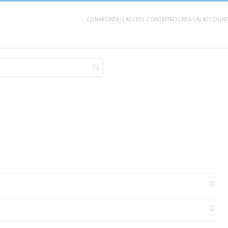
CONFRONTA (
)
ACCEDI
CONTATTACI
CREA UN ACCOUNT
AGGIUNGI AL CARRELLO