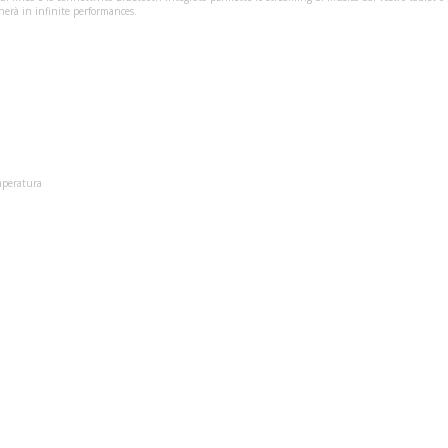
nerà in infinite performances.
emperatura