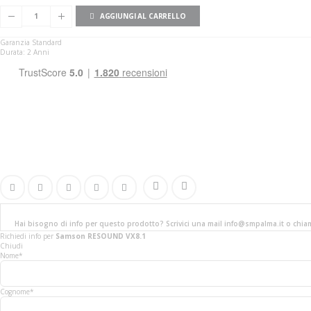
AGGIUNGI AL CARRELLO
Garanzia Standard
Durata: 2 Anni
Hai bisogno di info per questo prodotto? Scrivici una mail info@smpalma.it o chi
Richiedi info
per
Samson RESOUND VX8.1
Chiudi
Nome*
Cognome*