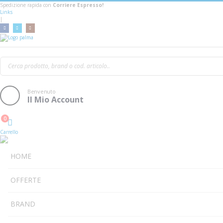
Spedizione rapida con
Corriere Espresso!
Links
|
Samson RESOUND VX8.1
Benvenuto
Il Mio Account
0
Cart
Carrello
HOME
OFFERTE
BRAND