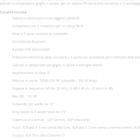
cabinet in compensato e griglie in acciaio, per un sistema PA che durerà nel tempo e vi accompag
Caratteristiche:
Sistema a colonna all-in-one leggero e portatile
Componenti che si incastrano per un setup facile
Mixer a 3 canali montato su subwoofer
Connettività Bluetooth
4 preset DSP selezionabili
Protezione elettronica della circuiteria a 3 punti con ventilatore per il controllo della t
Cabinet in compensato con griglia in acciaio e maniglie laterali
Amplificazione in classe D
Potenza in uscita: 700W (350 W Subwoofer / 350 W Array)
Risposta in frequenza: 60 Hz–20 kHz (-3 dB) / 40 Hz–20 kHz (-6 dB)
Max SPL: 125 dB
Subwoofer con woofer da 12"
Array dotato di 8 woofer totali da 3.5"
Copertura orizzontale: 120° (centro), 200° (rotazione)
Input: XLR-Jack 6.3 mm combo Mic/Line, XLR-Jack 6.3 mm combo Line/Instrument, RCA
Output: XLR Thru (Mix/Channel 1)