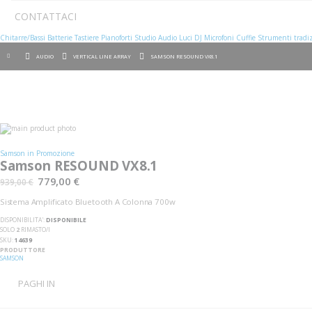
CONTATTACI
Chitarre/Bassi
Batterie
Tastiere
Pianoforti
Studio
Audio
Luci
DJ
Microfoni
Cuffie
Strumenti tradiz
AUDIO
VERTICAL LINE ARRAY
SAMSON RESOUND VX8.1
Vai
alla
Vai
fine
all'inizio
Samson in Promozione
della
della
Samson RESOUND VX8.1
galleria
galleria
di
di
779,00 €
939,00 €
immagini
immagini
Sistema Amplificato Bluetooth A Colonna 700w
DISPONIBILITA':
DISPONIBILE
SOLO
2
RIMASTO/I
SKU
14639
PRODUTTORE
SAMSON
PAGHI IN