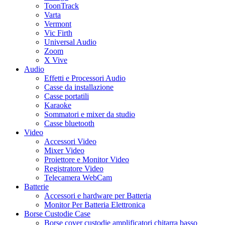
ToonTrack
Varta
Vermont
Vic Firth
Universal Audio
Zoom
X Vive
Audio
Effetti e Processori Audio
Casse da installazione
Casse portatili
Karaoke
Sommatori e mixer da studio
Casse bluetooth
Video
Accessori Video
Mixer Video
Proiettore e Monitor Video
Registratore Video
Telecamera WebCam
Batterie
Accessori e hardware per Batteria
Monitor Per Batteria Elettronica
Borse Custodie Case
Borse cover custodie amplificatori chitarra basso