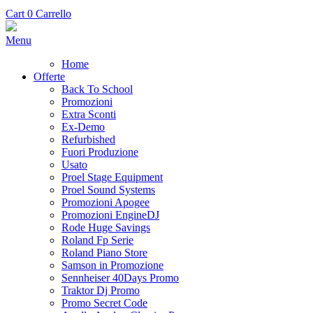
Cart
0
Carrello
Menu
Home
Offerte
Back To School
Promozioni
Extra Sconti
Ex-Demo
Refurbished
Fuori Produzione
Usato
Proel Stage Equipment
Proel Sound Systems
Promozioni Apogee
Promozioni EngineDJ
Rode Huge Savings
Roland Fp Serie
Roland Piano Store
Samson in Promozione
Sennheiser 40Days Promo
Traktor Dj Promo
Promo Secret Code