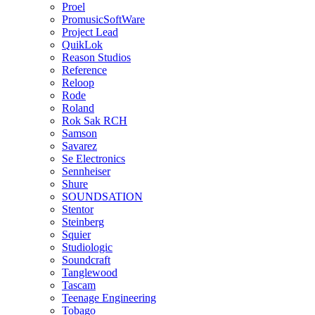
Proel
PromusicSoftWare
Project Lead
QuikLok
Reason Studios
Reference
Reloop
Rode
Roland
Rok Sak RCH
Samson
Savarez
Se Electronics
Sennheiser
Shure
SOUNDSATION
Stentor
Steinberg
Squier
Studiologic
Soundcraft
Tanglewood
Tascam
Teenage Engineering
Tobago