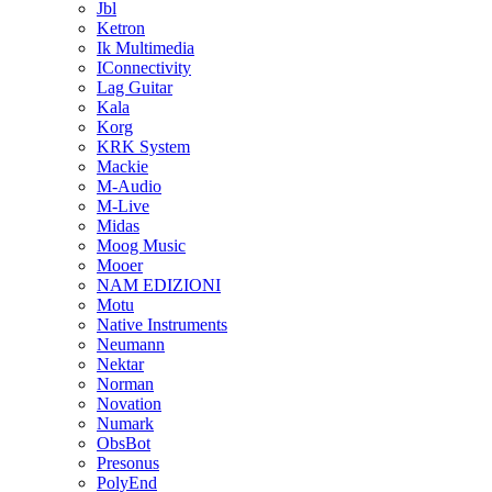
Jbl
Ketron
Ik Multimedia
IConnectivity
Lag Guitar
Kala
Korg
KRK System
Mackie
M-Audio
M-Live
Midas
Moog Music
Mooer
NAM EDIZIONI
Motu
Native Instruments
Neumann
Nektar
Norman
Novation
Numark
ObsBot
Presonus
PolyEnd