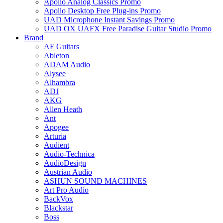
Apollo Analog Classics Promo
Apollo Desktop Free Plug-ins Promo
UAD Microphone Instant Savings Promo
UAD OX UAFX Free Paradise Guitar Studio Promo
Brand
AF Guitars
Ableton
ADAM Audio
Alysee
Alhambra
ADJ
AKG
Allen Heath
Ant
Apogee
Arturia
Audient
Audio-Technica
AudioDesign
Austrian Audio
ASHUN SOUND MACHINES
Art Pro Audio
BackVox
Blackstar
Boss