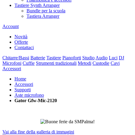
Tastiere Synth Arranger
Bundle per la scuola
Tastiera Arranger
Account
Novità
Offerte
Contattaci
Chitarre/Bassi
Batterie
Tastiere
Pianoforti
Studio
Audio
Luci
DJ
Microfoni
Cuffie
Strumenti tradizionali
Metodi
Custodie
Cavi
Accessori
Home
Accessori
Supporti
Aste microfono
Gator Gfw-Mic-2120
Vai alla fine della galleria di immagini