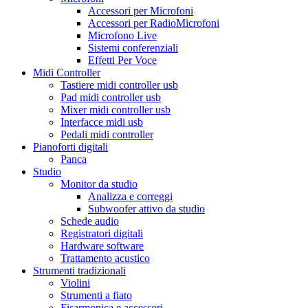
Accessori per Microfoni
Accessori per RadioMicrofoni
Microfono Live
Sistemi conferenziali
Effetti Per Voce
Midi Controller
Tastiere midi controller usb
Pad midi controller usb
Mixer midi controller usb
Interfacce midi usb
Pedali midi controller
Pianoforti digitali
Panca
Studio
Monitor da studio
Analizza e correggi
Subwoofer attivo da studio
Schede audio
Registratori digitali
Hardware software
Trattamento acustico
Strumenti tradizionali
Violini
Strumenti a fiato
Fisarmonica e accessori