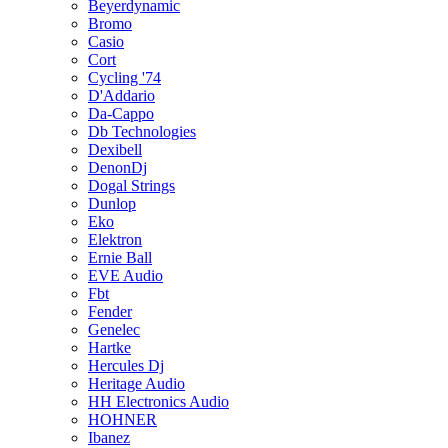
Beyerdynamic
Bromo
Casio
Cort
Cycling '74
D'Addario
Da-Cappo
Db Technologies
Dexibell
DenonDj
Dogal Strings
Dunlop
Eko
Elektron
Ernie Ball
EVE Audio
Fbt
Fender
Genelec
Hartke
Hercules Dj
Heritage Audio
HH Electronics Audio
HOHNER
Ibanez