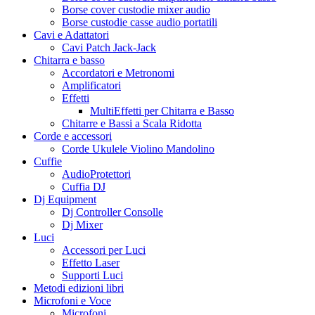
Borse cover custodie mixer audio
Borse custodie casse audio portatili
Cavi e Adattatori
Cavi Patch Jack-Jack
Chitarra e basso
Accordatori e Metronomi
Amplificatori
Effetti
MultiEffetti per Chitarra e Basso
Chitarre e Bassi a Scala Ridotta
Corde e accessori
Corde Ukulele Violino Mandolino
Cuffie
AudioProtettori
Cuffia DJ
Dj Equipment
Dj Controller Consolle
Dj Mixer
Luci
Accessori per Luci
Effetto Laser
Supporti Luci
Metodi edizioni libri
Microfoni e Voce
Microfoni