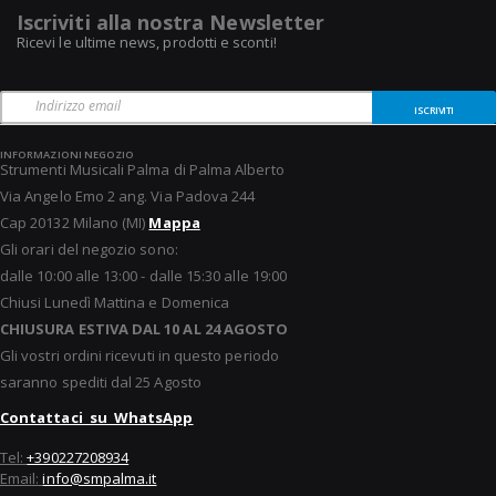
Iscriviti alla nostra Newsletter
Ricevi le ultime news, prodotti e sconti!
ISCRIVITI
INFORMAZIONI NEGOZIO
Strumenti Musicali Palma di Palma Alberto
Via Angelo Emo 2 ang. Via Padova 244
Cap 20132 Milano (MI)
Mappa
Gli orari del negozio sono:
dalle 10:00 alle 13:00 - dalle 15:30 alle 19:00
Chiusi Lunedì Mattina e Domenica
CHIUSURA ESTIVA DAL 10 AL 24 AGOSTO
Gli vostri ordini ricevuti in questo periodo
saranno spediti dal 25 Agosto
Contattaci su WhatsApp
Tel:
+390227208934
Email:
info@smpalma.it