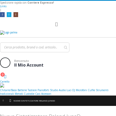
Spedizione rapida con
Corriere Espresso!
Links
|
Toggle
Nav
Benvenuto
Il Mio Account
0
Cart
Carrello
Chitarre/Bassi
Batterie
Tastiere
Pianoforti
Studio
Audio
Luci
DJ
Microfoni
Cuffie
Strumenti
tradizionali
Metodi
Custodie
Cavi
Accessori
NUOVO SINTETIZZATORE ROLAND JUNOD