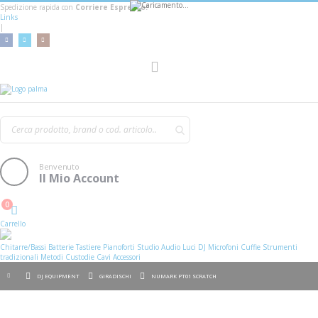
Spedizione rapida con
Corriere Espresso!
Links
|
AGGIUNGI AL CARRELLO
Toggle
Nav
Benvenuto
Il Mio Account
0
Cart
Carrello
Chitarre/Bassi
Batterie
Tastiere
Pianoforti
Studio
Audio
Luci
DJ
Microfoni
Cuffie
Strumenti
tradizionali
Metodi
Custodie
Cavi
Accessori
DJ EQUIPMENT
GIRADISCHI
NUMARK PT01 SCRATCH