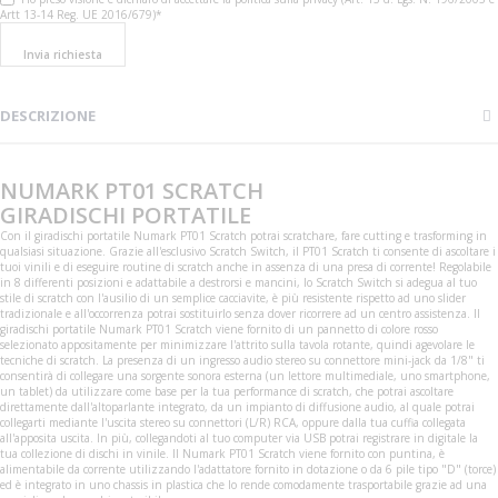
Artt 13-14 Reg. UE 2016/679)*
Invia richiesta
DESCRIZIONE
NUMARK PT01 SCRATCH
GIRADISCHI PORTATILE
Con il giradischi portatile Numark PT01 Scratch potrai scratchare, fare cutting e trasforming in
qualsiasi situazione. Grazie all'esclusivo Scratch Switch, il PT01 Scratch ti consente di ascoltare i
tuoi vinili e di eseguire routine di scratch anche in assenza di una presa di corrente! Regolabile
in 8 differenti posizioni e adattabile a destrorsi e mancini, lo Scratch Switch si adegua al tuo
stile di scratch con l'ausilio di un semplice cacciavite, è più resistente rispetto ad uno slider
tradizionale e all'occorrenza potrai sostituirlo senza dover ricorrere ad un centro assistenza. Il
giradischi portatile Numark PT01 Scratch viene fornito di un pannetto di colore rosso
selezionato appositamente per minimizzare l'attrito sulla tavola rotante, quindi agevolare le
tecniche di scratch. La presenza di un ingresso audio stereo su connettore mini-jack da 1/8" ti
consentirà di collegare una sorgente sonora esterna (un lettore multimediale, uno smartphone,
un tablet) da utilizzare come base per la tua performance di scratch, che potrai ascoltare
direttamente dall'altoparlante integrato, da un impianto di diffusione audio, al quale potrai
collegarti mediante l'uscita stereo su connettori (L/R) RCA, oppure dalla tua cuffia collegata
all'apposita uscita. In più, collegandoti al tuo computer via USB potrai registrare in digitale la
tua collezione di dischi in vinile. Il Numark PT01 Scratch viene fornito con puntina, è
alimentabile da corrente utilizzando l'adattatore fornito in dotazione o da 6 pile tipo "D" (torce)
ed è integrato in uno chassis in plastica che lo rende comodamente trasportabile grazie ad una