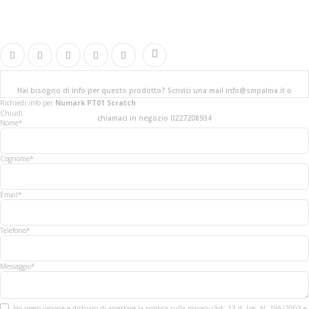
Hai bisogno di info per questo prodotto? Scrivici una mail info@smpalma.it o
Richiedi info
per
Numark PT01 Scratch
Chiudi
chiamaci in negozio 0227208934
Nome*
Cognome*
Email*
Telefono*
Messaggio*
Ho preso visione e dichiaro di accettare la politica sulla privacy (Art. 13 d. Lgs. N. 196/2003 e