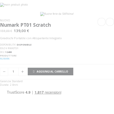
Vai
alla
Vai
fine
all'inizio
della
della
galleria
galleria
NUOVO
di
di
Numark PT01 Scratch
immagini
immagini
139,00 €
159,00 €
Giradischi Portatile con Altoparlante Integrato
DISPONIBILITA':
DISPONIBILE
SOLO
1
RIMASTO/I
SKU
12490
PRODUTTORE
NUMARK
AGGIUNGI AL CARRELLO
Garanzia Standard
Durata: 2 Anni