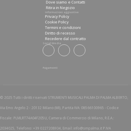
Dove siamo e Contatti
Ritira in Negozio
Informazioni aggiuntive
Privacy Policy
Cookie Policy
Termini e condizioni
Diritto di recesso
Recedere dal contratto
Social Media
Pagamenti
© 2025 Tutti i diritti riservati STRUMENTI MUSICALI PALMA DI PALMA ALBERTO,
Via Emo Angelo 2 - 20132 Milano (MI), Partita IVA: 08566100965 - Codice
Fiscale: PLMLRT74A04F205U, Camera di Commercio di Milano, R.E.A.:
2034025, Telefono: +39 0227208934, Email: info@smpalma.it P.IVA