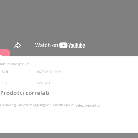
Riferimento specifico
EAN
0676762316415
SPC
4200701
Prodotti correlati
Controlla gli articoli da aggiungere al carrello oppure
seleziona tutto