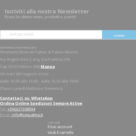
Iscriviti alla nostra Newsletter
Ricevi le ultime news, prodotti e sconti!
ISCRIVITI
INFORMAZIONI NEGOZIO
Strumenti Musicali Palma di Palma Alberto
Via Angelo Emo 2 ang. Via Padova 244
Cap 20132 Milano (MI)
Mappa
Gli orari del negozio sono:
dalle 10:00 alle 13:00 - dalle 15:30 alle 19:00
Chiusi Lunedì Mattina e Domenica
Contattaci su WhatsApp
Ordina Online Spedizioni Sempre Attive
Tel:
+390227208934
Email:
info@smpalma.it
Link utili
Il tuo account
Vedi il carrello