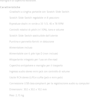
maniglia e al coperchio estraibile.
Caratteristiche
Giradischi a cinghia portatile con Scratch Slide Switch
Scratch Slide Switch regolabile in 8 posizioni
Riproduce dischi in vinile a 33 1/3, 45 e 78 RPM
Controlli rotativi di pitch (+/-10%), tono e volume
Scratch Slide Switch sostituibile dall'utente
Puntina e pannetto forniti in dotazione
Alimentatore incluso
Alimentabile con 6 pile tipo D (non incluse)
Altoparlante integrato per l'uso on-the-road
Coperchio antipolvere e maniglia per il trasporto
Ingresso audio stereo mini-jack con controllo di volume
Uscite RCA stereo (L/R) e cuffia (jack e mini-jack)
Connessione USB class-compliant per la registrazione audio su computer
Dimensioni: 302 x 302 x 102 mm
Peso: 2,15 kg