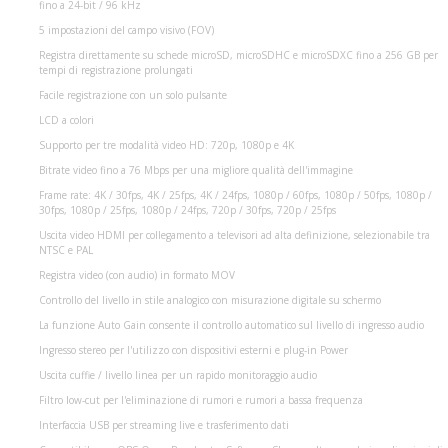
fino a 24-bit / 96 kHz
5 impostazioni del campo visivo (FOV)
Registra direttamente su schede microSD, microSDHC e microSDXC fino a 256 GB per
tempi di registrazione prolungati
Facile registrazione con un solo pulsante
LCD a colori
Supporto per tre modalità video HD: 720p, 1080p e 4K
Bitrate video fino a 76 Mbps per una migliore qualità dell'immagine
Frame rate: 4K / 30fps, 4K / 25fps, 4K / 24fps, 1080p / 60fps, 1080p / 50fps, 1080p /
30fps, 1080p / 25fps, 1080p / 24fps, 720p / 30fps, 720p / 25fps
Uscita video HDMI per collegamento a televisori ad alta definizione, selezionabile tra
NTSC e PAL
Registra video (con audio) in formato MOV
Controllo del livello in stile analogico con misurazione digitale su schermo
La funzione Auto Gain consente il controllo automatico sul livello di ingresso audio
Ingresso stereo per l'utilizzo con dispositivi esterni e plug-in Power
Uscita cuffie / livello linea per un rapido monitoraggio audio
Filtro low-cut per l'eliminazione di rumori e rumori a bassa frequenza
Interfaccia USB per streaming live e trasferimento dati