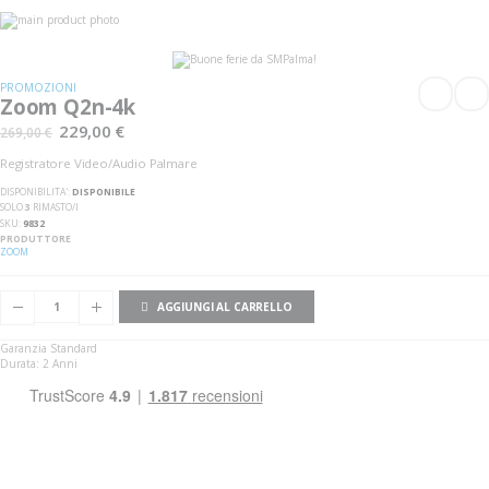
Vai
alla
Vai
fine
all'inizio
della
della
galleria
galleria
PROMOZIONI
di
di
Zoom Q2n-4k
immagini
immagini
229,00 €
269,00 €
Registratore Video/Audio Palmare
DISPONIBILITA':
DISPONIBILE
SOLO
3
RIMASTO/I
SKU
9832
PRODUTTORE
ZOOM
AGGIUNGI AL CARRELLO
Garanzia Standard
Durata: 2 Anni