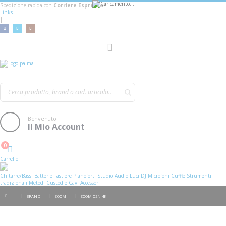
Spedizione rapida con
Corriere Espresso!
Links
|
AGGIUNGI AL CARRELLO
Toggle
Nav
Benvenuto
Il Mio Account
0
Cart
Carrello
Chitarre/Bassi
Batterie
Tastiere
Pianoforti
Studio
Audio
Luci
DJ
Microfoni
Cuffie
Strumenti
tradizionali
Metodi
Custodie
Cavi
Accessori
BRAND
ZOOM
ZOOM Q2N-4K