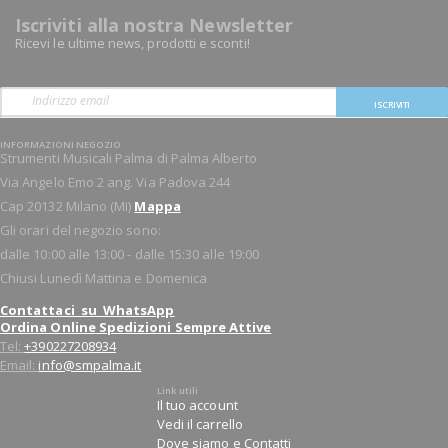
Iscriviti alla nostra Newsletter
Ricevi le ultime news, prodotti e sconti!
ISCRIVITI
INFORMAZIONI NEGOZIO
Strumenti Musicali Palma di Palma Alberto
Via Angelo Emo 2 ang. Via Padova 244
Cap 20132 Milano (MI)
Mappa
Gli orari del negozio sono:
dalle 10:00 alle 13:00 - dalle 15:30 alle 19:00
Chiusi Lunedì Mattina e Domenica
Contattaci su WhatsApp
Ordina Online Spedizioni Sempre Attive
Tel:
+390227208934
Email:
info@smpalma.it
Link utili
Il tuo account
Vedi il carrello
Dove siamo e Contatti