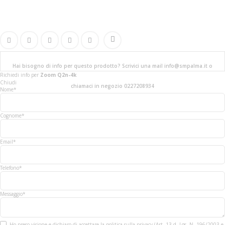
Hai bisogno di info per questo prodotto? Scrivici una mail info@smpalma.it o
Richiedi info
per
Zoom Q2n-4k
Chiudi
chiamaci in negozio 0227208934
Nome*
Cognome*
Email*
Telefono*
Messaggio*
Ho preso visione e dichiaro di accettare la politica sulla privacy (Art. 13 d. Lgs. N. 196/2003 e