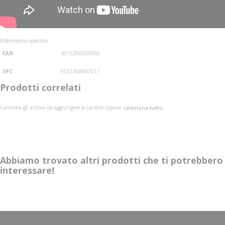
Riferimento specifico
EAN
4515260020096
SPC
9551308907011
Prodotti correlati
Controlla gli articoli da aggiungere al carrello oppure
seleziona tutto
Abbiamo trovato altri prodotti che ti potrebbero
interessare!