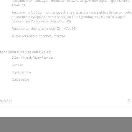
Compatibile con OBS Open Broadcaster Software, Skype e altre popolari applicazioni di
streaming
Funzione mic USB (con monitoraggio diretto a bassa latenza) se utilizzata con computer
e dispositivi iOS (Apple Camera Connection Kit o Lightning to USB Camera Adapter
necessario per l'utilizzo con dispositivi iOS)
Funziona con due batterie AA (NON INCLUSE)
Attacco per Built-in treppiede integrato
Ecco cosa è incluso con Q2n-4K:
Q2n-4K Handy Video Recorder
Paraluce
Copriobiettivo
Guida veloce
VIDEO