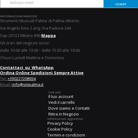
ISCRIVITI
INFORMAZIONI NEGOZIO
Strumenti Musicali Palma di Palma Alberto
Via Angelo Emo 2 ang. Via Padova 244
Cap 20132 Milano (MI)
Mappa
Gli orari del negozio sono:
dalle 10:00 alle 13:00 - dalle 15:30 alle 19:00
Chiusi Lunedì Mattina e Domenica
Contattaci su WhatsApp
Ordina Online Spedizioni Sempre Attive
Tel:
+390227208934
Email:
info@smpalma.it
Link utili
Il tuo account
Vedi il carrello
Dove siamo e Contatti
Ritira in Negozio
Informazioni aggiuntive
Privacy Policy
Cookie Policy
Termini e condizioni