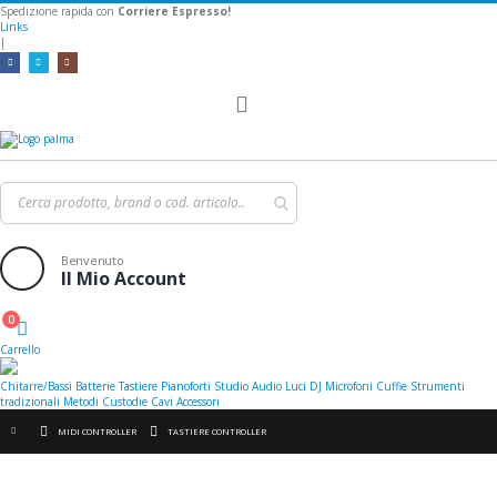
Spedizione rapida con
Corriere Espresso!
Links
|
Toggle
Nav
Benvenuto
Il Mio Account
0
Cart
Carrello
Chitarre/Bassi
Batterie
Tastiere
Pianoforti
Studio
Audio
Luci
DJ
Microfoni
Cuffie
Strumenti
tradizionali
Metodi
Custodie
Cavi
Accessori
MIDI CONTROLLER
TASTIERE CONTROLLER