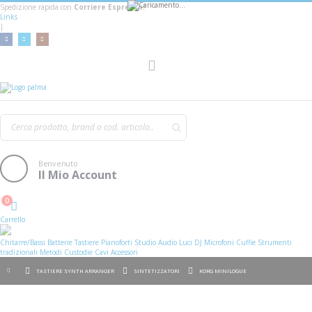
Spedizione rapida con
Corriere Espresso!
Links
|
Toggle
Nav
Benvenuto
Il Mio Account
0
Cart
Carrello
Chitarre/Bassi
Batterie
Tastiere
Pianoforti
Studio
Audio
Luci
DJ
Microfoni
Cuffie
Strumenti
tradizionali
Metodi
Custodie
Cavi
Accessori
TASTIERE SYNTH ARRANGER
SINTETIZZATORI
KORG MINILOGUE