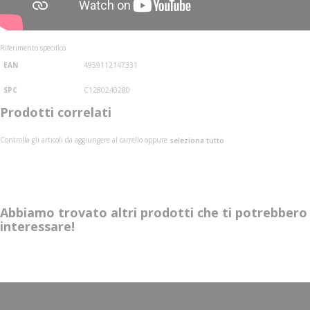
Riferimento specifico
EAN
4959112147331
SPC
C1280240280
Prodotti correlati
Controlla gli articoli da aggiungere al carrello oppure
seleziona tutto
Abbiamo trovato altri prodotti che ti potrebbero
interessare!