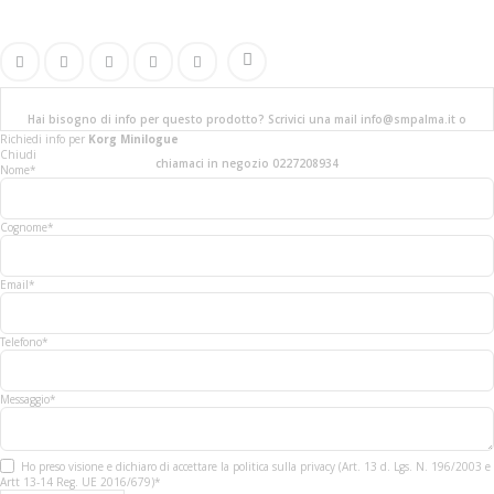
Hai bisogno di info per questo prodotto? Scrivici una mail info@smpalma.it o
Richiedi info
per
Korg Minilogue
Chiudi
chiamaci in negozio 0227208934
Nome*
Cognome*
Email*
Telefono*
Messaggio*
Ho preso visione e dichiaro di accettare la politica sulla privacy (Art. 13 d. Lgs. N. 196/2003 e
Artt 13-14 Reg. UE 2016/679)*