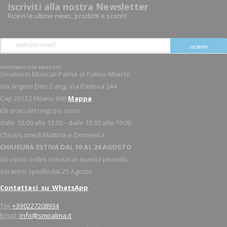
Iscriviti alla nostra Newsletter
Ricevi le ultime news, prodotti e sconti!
ISCRIVITI
INFORMAZIONI NEGOZIO
Strumenti Musicali Palma di Palma Alberto
Via Angelo Emo 2 ang. Via Padova 244
Cap 20132 Milano (MI)
Mappa
Gli orari del negozio sono:
dalle 10:00 alle 13:00 - dalle 15:30 alle 19:00
Chiusi Lunedì Mattina e Domenica
CHIUSURA ESTIVA DAL 10 AL 24 AGOSTO
Gli vostri ordini ricevuti in questo periodo
saranno spediti dal 25 Agosto
Contattaci su WhatsApp
Tel:
+390227208934
Email:
info@smpalma.it