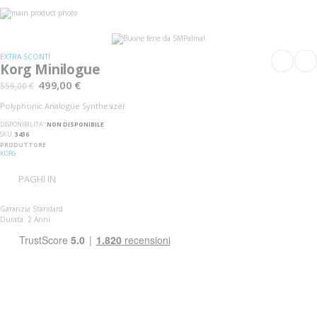
Vai
alla
Vai
fine
all'inizio
della
della
galleria
galleria
EXTRA SCONTI
di
di
Korg Minilogue
immagini
immagini
499,00 €
559,00 €
Polyphonic Analogue Synthesizer
DISPONIBILITA':
NON DISPONIBILE
SKU
3436
PRODUTTORE
KORG
PAGHI IN
Garanzia Standard
Durata: 2 Anni