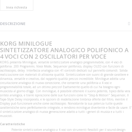
Invia richiesta
DESCRIZIONE
KORG MINILOGUE
SINTETIZZATORE ANALOGICO POLIFONICO A
4 VOCI CON 2 OSCILLATORI PER VOCE
KORG presenta Minilogue, versatile sintetizzatore analogico programmabile, con 4 voci di
polifonia. 200 Programmi, Voice Mode, Sequencer polifonico, display OLED con funzioni di
oscilloscopio, delay. Interfaccia analogica con 41 controlli dedicati sul pannello comandi. Solida
realizzazione con materiali di altissima qualità. Sintetizzatore con suoni di grande carattere e
dinamica, versatile e creativo, dal rapporto qualità prezzo incredibile. Minilogue adotta una
circuitazione analogica di nuova concezione, che consente una polifonia a 4 voci e
programmabilità totale, ad un ottimo prezzo! Esattamente quello di cui ha bisogno ogni
musicista al giorno d'oggi. Con minilogue, è possibile ottenere il suono potente, tipico della vera
sintesi analogica, e trarre ispirazione dalle sue funzioni come lo "Step & Motion" Sequencer, Il
Tape-Style Delay incorporato, e le opzioni di modellazione timbrica offerte dal filtro, mentre il
Display può funzionare anche come oscilloscopio. Nonostante la sua potenza tutte queste
caratteristiche sono perfettamente integrate, e rendono minilogue divertente e facile da usare. E'
il sintetizzatore analogico di nuova generazione adatto a tutti i generi di musica e a tutti i
musicisti.
Caratteristiche
Potente sintetizzatore analogico a 4 voci con strumenti flessibili per il sound-design