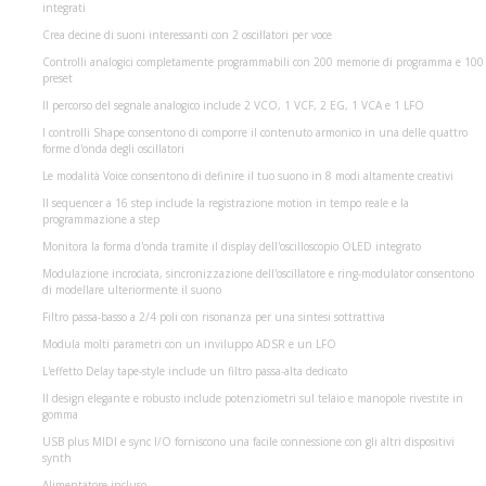
integrati
Crea decine di suoni interessanti con 2 oscillatori per voce
Controlli analogici completamente programmabili con 200 memorie di programma e 100
preset
Il percorso del segnale analogico include 2 VCO, 1 VCF, 2 EG, 1 VCA e 1 LFO
I controlli Shape consentono di comporre il contenuto armonico in una delle quattro
forme d'onda degli oscillatori
Le modalità Voice consentono di definire il tuo suono in 8 modi altamente creativi
Il sequencer a 16 step include la registrazione motion in tempo reale e la
programmazione a step
Monitora la forma d'onda tramite il display dell'oscilloscopio OLED integrato
Modulazione incrociata, sincronizzazione dell'oscillatore e ring-modulator consentono
di modellare ulteriormente il suono
Filtro passa-basso a 2/4 poli con risonanza per una sintesi sottrattiva
Modula molti parametri con un inviluppo ADSR e un LFO
L'effetto Delay tape-style include un filtro passa-alta dedicato
Il design elegante e robusto include potenziometri sul telaio e manopole rivestite in
gomma
USB plus MIDI e sync I/O forniscono una facile connessione con gli altri dispositivi
synth
Alimentatore incluso