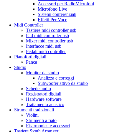
Accessori per RadioMicrofoni
Microfono Live
Sistemi conferenziali
Effetti Per Voce
Midi Controller
Tastiere midi controller usb
Pad midi controller usb
Mixer midi controller usb
Interfacce midi usb
Pedali midi controller
Pianoforti digitali
Panca
Studio
Monitor da studio
Analizza e correggi
Subwoofer attivo da studio
Schede audio
Registratori digitali
Hardware software
Trattamento acustico
Strumenti tradizionali
Violini
Strumenti a fiato
Fisarmonica e accessori
Tastiere Synth Arranger