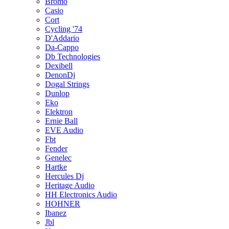
Bromo
Casio
Cort
Cycling '74
D'Addario
Da-Cappo
Db Technologies
Dexibell
DenonDj
Dogal Strings
Dunlop
Eko
Elektron
Ernie Ball
EVE Audio
Fbt
Fender
Genelec
Hartke
Hercules Dj
Heritage Audio
HH Electronics Audio
HOHNER
Ibanez
Jbl