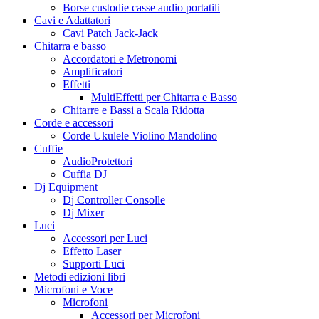
Borse custodie casse audio portatili
Cavi e Adattatori
Cavi Patch Jack-Jack
Chitarra e basso
Accordatori e Metronomi
Amplificatori
Effetti
MultiEffetti per Chitarra e Basso
Chitarre e Bassi a Scala Ridotta
Corde e accessori
Corde Ukulele Violino Mandolino
Cuffie
AudioProtettori
Cuffia DJ
Dj Equipment
Dj Controller Consolle
Dj Mixer
Luci
Accessori per Luci
Effetto Laser
Supporti Luci
Metodi edizioni libri
Microfoni e Voce
Microfoni
Accessori per Microfoni