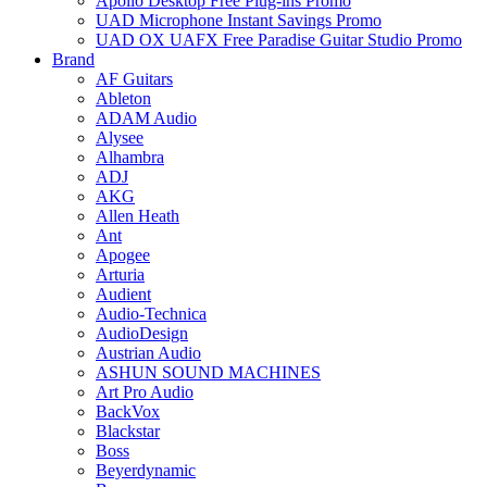
Apollo Desktop Free Plug-ins Promo
UAD Microphone Instant Savings Promo
UAD OX UAFX Free Paradise Guitar Studio Promo
Brand
AF Guitars
Ableton
ADAM Audio
Alysee
Alhambra
ADJ
AKG
Allen Heath
Ant
Apogee
Arturia
Audient
Audio-Technica
AudioDesign
Austrian Audio
ASHUN SOUND MACHINES
Art Pro Audio
BackVox
Blackstar
Boss
Beyerdynamic