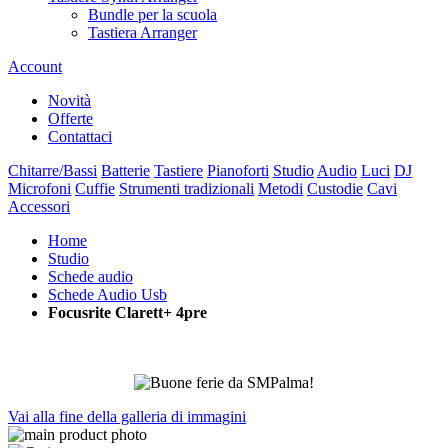
Bundle per la scuola
Tastiera Arranger
Account
Novità
Offerte
Contattaci
Chitarre/Bassi
Batterie
Tastiere
Pianoforti
Studio
Audio
Luci
DJ
Microfoni
Cuffie
Strumenti tradizionali
Metodi
Custodie
Cavi
Accessori
Home
Studio
Schede audio
Schede Audio Usb
Focusrite Clarett+ 4pre
Vai alla fine della galleria di immagini