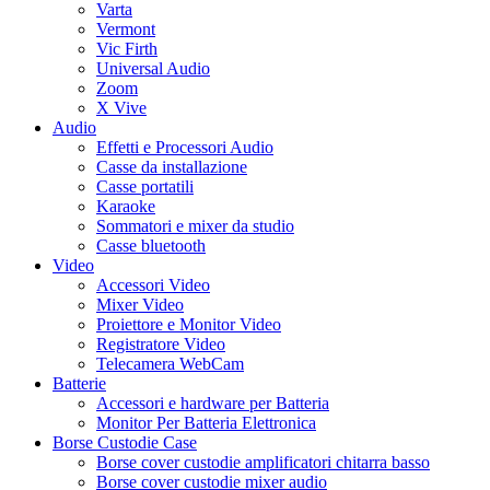
Varta
Vermont
Vic Firth
Universal Audio
Zoom
X Vive
Audio
Effetti e Processori Audio
Casse da installazione
Casse portatili
Karaoke
Sommatori e mixer da studio
Casse bluetooth
Video
Accessori Video
Mixer Video
Proiettore e Monitor Video
Registratore Video
Telecamera WebCam
Batterie
Accessori e hardware per Batteria
Monitor Per Batteria Elettronica
Borse Custodie Case
Borse cover custodie amplificatori chitarra basso
Borse cover custodie mixer audio