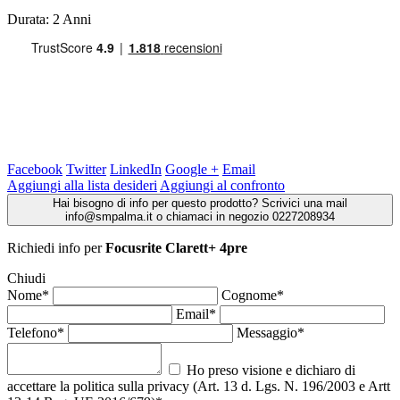
Durata: 2 Anni
Facebook
Twitter
LinkedIn
Google +
Email
Aggiungi alla lista desideri
Aggiungi al confronto
Hai bisogno di info per questo prodotto? Scrivici una mail
info@smpalma.it o chiamaci in negozio 0227208934
Richiedi info
per
Focusrite Clarett+ 4pre
Chiudi
Nome*
Cognome*
Email*
Telefono*
Messaggio*
Ho preso visione e dichiaro di
accettare la politica sulla privacy (Art. 13 d. Lgs. N. 196/2003 e Artt