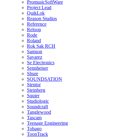
PromusicSoftWare
Project Lead
QuikLok
Reason Studios
Reference
Reloop
Rode
Roland
Rok Sak RCH
Samson
Savarez
Se Electronics
Sennheiser
Shure
SOUNDSATION
Stentor
Steinberg
Squier
Studiologic
Soundcraft
Tanglewood
Tascam
Teenage Engineering
Tobago
ToonTrack