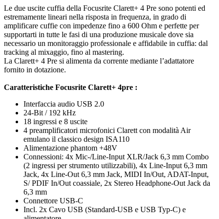
Le due uscite cuffia della Focusrite Clarett+ 4 Pre sono potenti ed
estremamente lineari nella risposta in frequenza, in grado di
amplificare cuffie con impedenze fino a 600 Ohm e perfette per
supportarti in tutte le fasi di una produzione musicale dove sia
necessario un monitoraggio professionale e affidabile in cuffia: dal
tracking al mixaggio, fino al mastering.
La Clarett+ 4 Pre si alimenta da corrente mediante l’adattatore
fornito in dotazione.
Caratteristiche Focusrite Clarett+ 4pre :
Interfaccia audio USB 2.0
24-Bit / 192 kHz
18 ingressi e 8 uscite
4 preamplificatori microfonici Clarett con modalità Air
emulano il classico design ISA110
Alimentazione phantom +48V
Connessioni: 4x Mic-/Line-Input XLR/Jack 6,3 mm Combo
(2 ingressi per strumento utilizzabili), 4x Line-Input 6,3 mm
Jack, 4x Line-Out 6,3 mm Jack, MIDI In/Out, ADAT-Input,
S/ PDIF In/Out coassiale, 2x Stereo Headphone-Out Jack da
6,3 mm
Connettore USB-C
Incl. 2x Cavo USB (Standard-USB e USB Typ-C) e
alimentatore