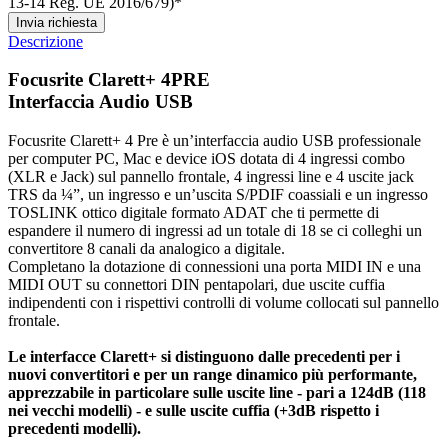
13-14 Reg. UE 2016/679)*
Invia richiesta
Descrizione
Focusrite Clarett+ 4PRE
Interfaccia Audio USB
Focusrite Clarett+ 4 Pre è un’interfaccia audio USB professionale
per computer PC, Mac e device iOS dotata di 4 ingressi combo
(XLR e Jack) sul pannello frontale, 4 ingressi line e 4 uscite jack
TRS da ¼”, un ingresso e un’uscita S/PDIF coassiali e un ingresso
TOSLINK ottico digitale formato ADAT che ti permette di
espandere il numero di ingressi ad un totale di 18 se ci colleghi un
convertitore 8 canali da analogico a digitale.
Completano la dotazione di connessioni una porta MIDI IN e una
MIDI OUT su connettori DIN pentapolari, due uscite cuffia
indipendenti con i rispettivi controlli di volume collocati sul pannello
frontale.
Le interfacce Clarett+ si distinguono dalle precedenti per i
nuovi convertitori e per un range dinamico più performante,
apprezzabile in particolare sulle uscite line - pari a 124dB (118
nei vecchi modelli) - e sulle uscite cuffia (+3dB rispetto i
precedenti modelli).