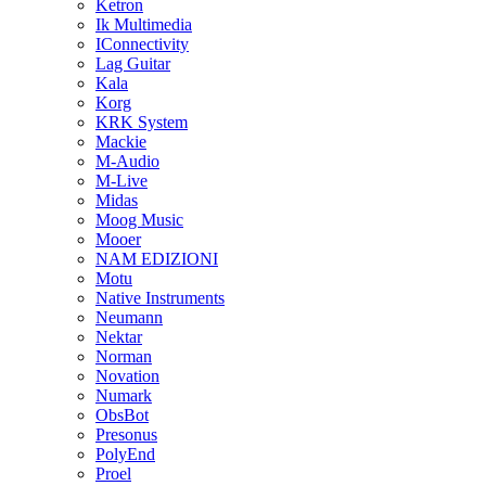
Ketron
Ik Multimedia
IConnectivity
Lag Guitar
Kala
Korg
KRK System
Mackie
M-Audio
M-Live
Midas
Moog Music
Mooer
NAM EDIZIONI
Motu
Native Instruments
Neumann
Nektar
Norman
Novation
Numark
ObsBot
Presonus
PolyEnd
Proel