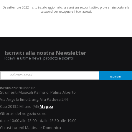
Da settembre 2022 il sito è stato aggiornato, se avevi un account attivo prova a reimpostare la
password per recuperare i tuoi accessi.
Iscriviti alla nostra Newsletter
Ricevi le ultime news, prodotti e sconti!
ISCRIVITI
INFORMAZIONI NEGOZIO
Strumenti Musicali Palma di Palma Alberto
Via Angelo Emo 2 ang. Via Padova 244
Cap 20132 Milano (MI)
Mappa
Gli orari del negozio sono:
dalle 10:00 alle 13:00 - dalle 15:30 alle 19:00
Chiusi Lunedì Mattina e Domenica