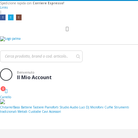
Spedizione rapida con
Corriere Espresso!
Links
|
Toggle
Nav
Benvenuto
Il Mio Account
0
Cart
Carrello
Chitarre/Bassi
Batterie
Tastiere
Pianoforti
Studio
Audio
Luci
DJ
Microfoni
Cuffie
Strumenti
tradizionali
Metodi
Custodie
Cavi
Accessori