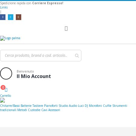
Spedizione rapida con
Corriere Espresso!
Links
|
Toggle
Nav
Benvenuto
Il Mio Account
0
Cart
Carrello
Chitarre/Bassi
Batterie
Tastiere
Pianoforti
Studio
Audio
Luci
DJ
Microfoni
Cuffie
Strumenti
tradizionali
Metodi
Custodie
Cavi
Accessori