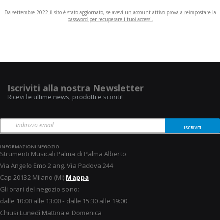
Da settembre 2022 il sito è stato aggiornato, se avevi un account attivo prova a reimpostare la
password per recuperare i tuoi accessi.
Iscriviti alla nostra Newsletter
Ricevi le ultime news, prodotti e sconti!
ISCRIVITI
INFORMAZIONI NEGOZIO
Strumenti Musicali Palma di Palma Alberto
Via Angelo Emo 2 ang. Via Padova 244
Cap 20132 Milano (MI)
Mappa
Gli orari del negozio sono:
dalle 10:00 alle 13:00 - dalle 15:30 alle 19:00
Chiusi Lunedì Mattina e Domenica