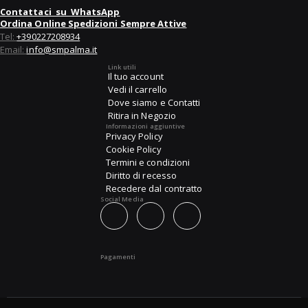
Contattaci su WhatsApp
Ordina Online Spedizioni Sempre Attive
Tel:
+390227208934
Email:
info@smpalma.it
Link utili
Il tuo account
Vedi il carrello
Dove siamo e Contatti
Ritira in Negozio
Informazioni aggiuntive
Privacy Policy
Cookie Policy
Termini e condizioni
Diritto di recesso
Recedere dal contratto
Social Media
Pagamenti