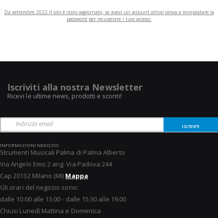
Da settembre 2022 il sito è stato aggiornato, se avevi un account attivo prova a reimpostare la
password per recuperare i tuoi accessi.
Iscriviti alla nostra Newsletter
Ricevi le ultime news, prodotti e sconti!
ISCRIVITI
INFORMAZIONI NEGOZIO
Strumenti Musicali Palma di Palma Alberto
Via Angelo Emo 2 ang. Via Padova 244
Cap 20132 Milano (MI)
Mappa
Gli orari del negozio sono:
dalle 10:00 alle 13:00 - dalle 15:30 alle 19:00
Chiusi Lunedì Mattina e Domenica