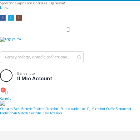
Spedizione rapida con
Corriere Espresso!
Links
|
Toggle
Nav
Benvenuto
Il Mio Account
0
Cart
Carrello
Chitarre/Bassi
Batterie
Tastiere
Pianoforti
Studio
Audio
Luci
DJ
Microfoni
Cuffie
Strumenti
tradizionali
Metodi
Custodie
Cavi
Accessori