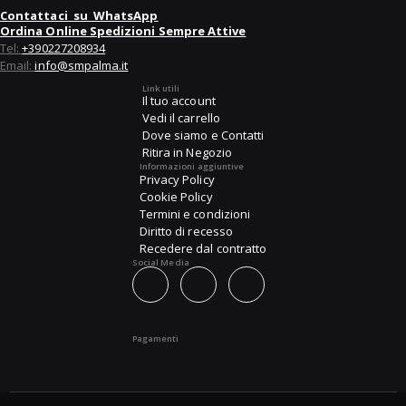
Contattaci su WhatsApp
Ordina Online Spedizioni Sempre Attive
Tel:
+390227208934
Email:
info@smpalma.it
Link utili
Il tuo account
Vedi il carrello
Dove siamo e Contatti
Ritira in Negozio
Informazioni aggiuntive
Privacy Policy
Cookie Policy
Termini e condizioni
Diritto di recesso
Recedere dal contratto
Social Media
Pagamenti