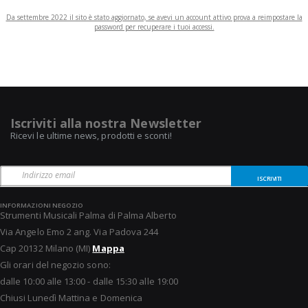
Da settembre 2022 il sito è stato aggiornato, se avevi un account attivo prova a reimpostare la
password per recuperare i tuoi accessi.
Iscriviti alla nostra Newsletter
Ricevi le ultime news, prodotti e sconti!
ISCRIVITI
INFORMAZIONI NEGOZIO
Strumenti Musicali Palma di Palma Alberto
Via Angelo Emo 2 ang. Via Padova 244
Cap 20132 Milano (MI)
Mappa
Gli orari del negozio sono:
dalle 10:00 alle 13:00 - dalle 15:30 alle 19:00
Chiusi Lunedì Mattina e Domenica