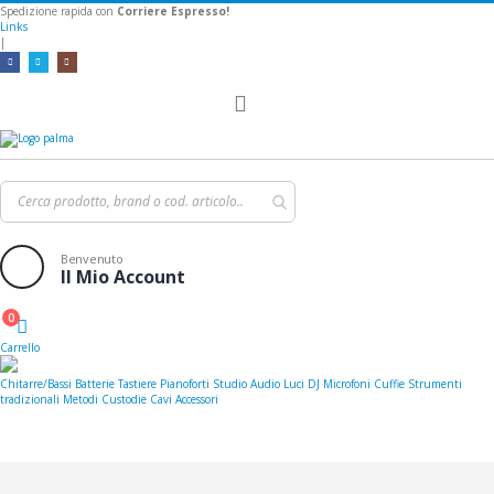
Spedizione rapida con
Corriere Espresso!
Links
|
Toggle
Nav
Benvenuto
Il Mio Account
0
Cart
Carrello
Chitarre/Bassi
Batterie
Tastiere
Pianoforti
Studio
Audio
Luci
DJ
Microfoni
Cuffie
Strumenti
tradizionali
Metodi
Custodie
Cavi
Accessori