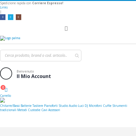
Spedizione rapida con
Corriere Espresso!
Links
|
Toggle
Nav
Benvenuto
Il Mio Account
0
Cart
Carrello
Chitarre/Bassi
Batterie
Tastiere
Pianoforti
Studio
Audio
Luci
DJ
Microfoni
Cuffie
Strumenti
tradizionali
Metodi
Custodie
Cavi
Accessori