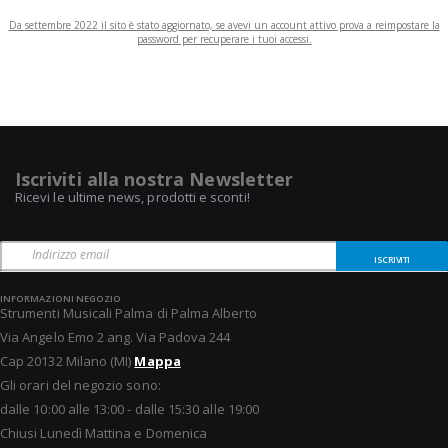
Da settembre 2022 il sito è stato aggiornato, se avevi un account attivo prova a reimpostare la
password per recuperare i tuoi accessi.
Iscriviti alla nostra Newsletter
Ricevi le ultime news, prodotti e sconti!
ISCRIVITI
INFORMAZIONI NEGOZIO
Strumenti Musicali Palma di Palma Alberto
Via Angelo Emo 2 ang. Via Padova 244
Cap 20132 Milano (MI)
Mappa
Gli orari del negozio sono:
dalle 10:00 alle 13:00 - dalle 15:30 alle 19:00
Chiusi Lunedì Mattina e Domenica