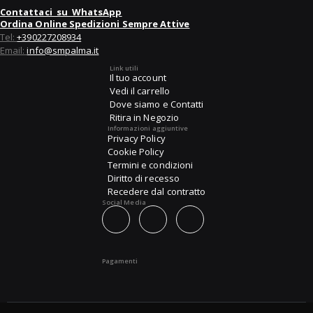
Contattaci su WhatsApp
Ordina Online Spedizioni Sempre Attive
Tel:
+390227208934
Email:
info@smpalma.it
Link utili
Il tuo account
Vedi il carrello
Dove siamo e Contatti
Ritira in Negozio
Informazioni aggiuntive
Privacy Policy
Cookie Policy
Termini e condizioni
Diritto di recesso
Recedere dal contratto
Social Media
Pagamenti