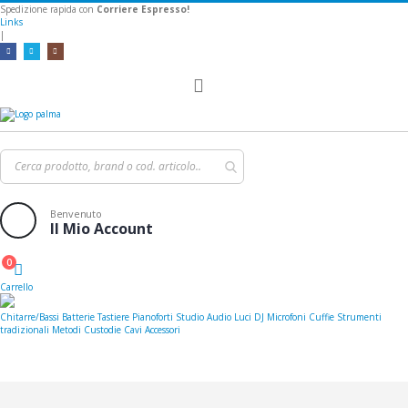
Spedizione rapida con
Corriere Espresso!
Links
|
Toggle
Nav
Benvenuto
Il Mio Account
0
Cart
Carrello
Chitarre/Bassi
Batterie
Tastiere
Pianoforti
Studio
Audio
Luci
DJ
Microfoni
Cuffie
Strumenti
tradizionali
Metodi
Custodie
Cavi
Accessori