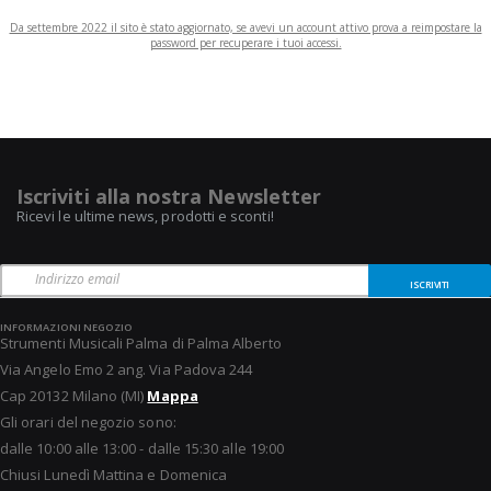
Da settembre 2022 il sito è stato aggiornato, se avevi un account attivo prova a reimpostare la
password per recuperare i tuoi accessi.
Iscriviti alla nostra Newsletter
Ricevi le ultime news, prodotti e sconti!
ISCRIVITI
INFORMAZIONI NEGOZIO
Strumenti Musicali Palma di Palma Alberto
Via Angelo Emo 2 ang. Via Padova 244
Cap 20132 Milano (MI)
Mappa
Gli orari del negozio sono:
dalle 10:00 alle 13:00 - dalle 15:30 alle 19:00
Chiusi Lunedì Mattina e Domenica