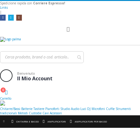
Spedizione rapida con
Corriere Espresso!
Links
|
Toggle
Nav
Benvenuto
Il Mio Account
0
Cart
Carrello
Chitarre/Bassi
Batterie
Tastiere
Pianoforti
Studio
Audio
Luci
DJ
Microfoni
Cuffie
Strumenti
tradizionali
Metodi
Custodie
Cavi
Accessori
CHITARRA E BASSO
AMPLIFICATORI
AMPLIFICATORI PER BASSO