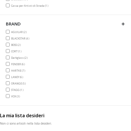
item
Cassa per Artisti di Strada
1
BRAND
items
AGUILAR
2
items
BLACKSTAR
4
items
BOSS
2
item
CORT
1
items
Darkglass
2
items
FENDER
6
items
HARTKE
7
items
LANEY
6
items
ORANGE
5
item
STAGG
1
items
VOX
3
La mia lista desideri
Non ci sono articoli nella lista desideri.