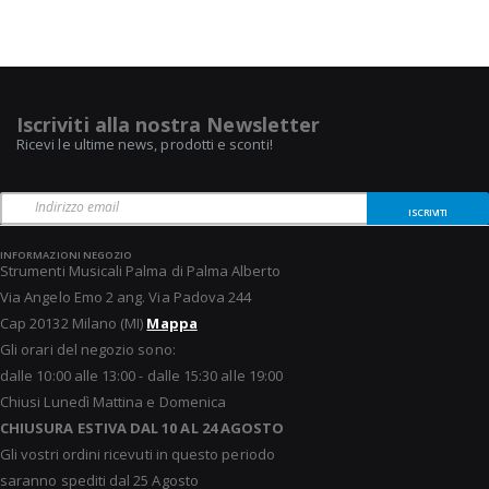
Iscriviti alla nostra Newsletter
Ricevi le ultime news, prodotti e sconti!
ISCRIVITI
INFORMAZIONI NEGOZIO
Strumenti Musicali Palma di Palma Alberto
Via Angelo Emo 2 ang. Via Padova 244
Cap 20132 Milano (MI)
Mappa
Gli orari del negozio sono:
dalle 10:00 alle 13:00 - dalle 15:30 alle 19:00
Chiusi Lunedì Mattina e Domenica
CHIUSURA ESTIVA DAL 10 AL 24 AGOSTO
Gli vostri ordini ricevuti in questo periodo
saranno spediti dal 25 Agosto