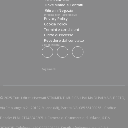
Dove siamo e Contatti
Ritira in Negozio
Informazioni aggiuntive
Privacy Policy
Cookie Policy
Termini e condizioni
Diritto di recesso
Recedere dal contratto
Social Media
Pagamenti
© 2025 Tutti i diritti riservati STRUMENTI MUSICALI PALMA DI PALMA ALBERTO,
Via Emo Angelo 2 - 20132 Milano (MI), Partita IVA: 08566100965 - Codice
Fiscale: PLMLRT74A04F205U, Camera di Commercio di Milano, R.E.A.:
2034025, Telefono: +39 0227208934, Email: info@smpalma.it P.IVA