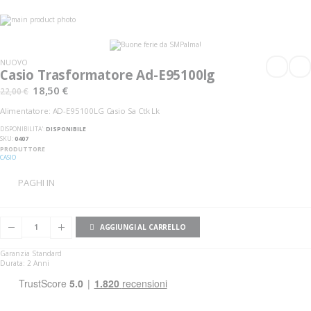
Vai
alla
Vai
fine
all'inizio
della
della
galleria
galleria
NUOVO
di
di
Casio Trasformatore Ad-E95100lg
immagini
immagini
18,50 €
22,00 €
Alimentatore: AD-E95100LG Casio Sa Ctk Lk
DISPONIBILITA':
DISPONIBILE
SKU
0407
PRODUTTORE
CASIO
PAGHI IN
AGGIUNGI AL CARRELLO
Garanzia Standard
Durata: 2 Anni