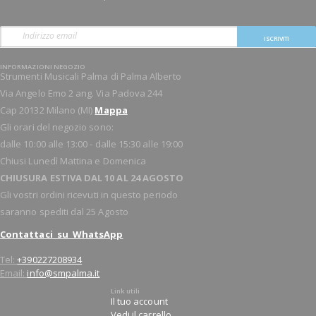
ISCRIVITI
INFORMAZIONI NEGOZIO
Strumenti Musicali Palma di Palma Alberto
Via Angelo Emo 2 ang. Via Padova 244
Cap 20132 Milano (MI)
Mappa
Gli orari del negozio sono:
dalle 10:00 alle 13:00 - dalle 15:30 alle 19:00
Chiusi Lunedì Mattina e Domenica
CHIUSURA ESTIVA DAL 10 AL 24 AGOSTO
Gli vostri ordini ricevuti in questo periodo
saranno spediti dal 25 Agosto
Contattaci su WhatsApp
Tel:
+390227208934
Email:
info@smpalma.it
Link utili
Il tuo account
Vedi il carrello