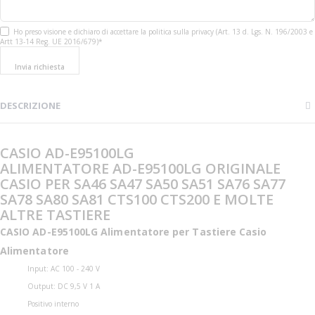
Ho preso visione e dichiaro di accettare la politica sulla privacy (Art. 13 d. Lgs. N. 196/2003 e
Artt 13-14 Reg. UE 2016/679)*
Invia richiesta
DESCRIZIONE
CASIO AD-E95100LG
ALIMENTATORE AD-E95100LG ORIGINALE
CASIO PER SA46 SA47 SA50 SA51 SA76 SA77
SA78 SA80 SA81 CTS100 CTS200 E MOLTE
ALTRE TASTIERE
CASIO AD-E95100LG Alimentatore per Tastiere Casio
Alimentatore
Input: AC 100 - 240 V
Output: DC 9,5 V 1 A
Positivo interno