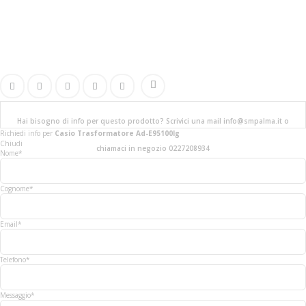
Hai bisogno di info per questo prodotto? Scrivici una mail info@smpalma.it o
Richiedi info
per
Casio Trasformatore Ad-E95100lg
Chiudi
chiamaci in negozio 0227208934
Nome*
Cognome*
Email*
Telefono*
Messaggio*