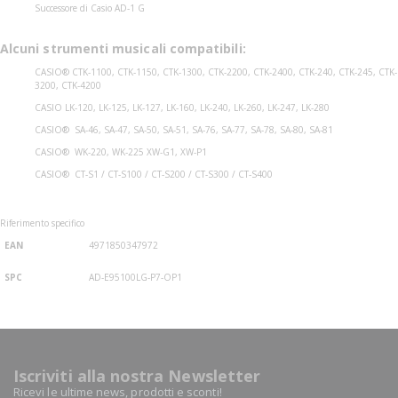
Successore di Casio AD-1 G
Alcuni strumenti musicali compatibili:
CASIO® CTK-1100, CTK-1150, CTK-1300, CTK-2200, CTK-2400, CTK-240, CTK-245, CTK-
3200, CTK-4200
CASIO LK-120, LK-125, LK-127, LK-160, LK-240, LK-260, LK-247, LK-280
CASIO® SA-46, SA-47, SA-50, SA-51, SA-76, SA-77, SA-78, SA-80, SA-81
CASIO® WK-220, WK-225 XW-G1, XW-P1
CASIO® CT-S1 / CT-S100 / CT-S200 / CT-S300 / CT-S400
Riferimento specifico
EAN
4971850347972
SPC
AD-E95100LG-P7-OP1
Iscriviti alla nostra Newsletter
Ricevi le ultime news, prodotti e sconti!