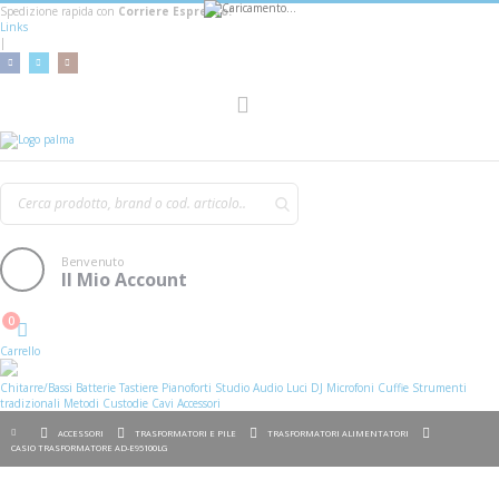
Spedizione rapida con
Corriere Espresso!
Links
|
AGGIUNGI AL CARRELLO
Toggle
Nav
Benvenuto
Il Mio Account
0
Cart
Carrello
Chitarre/Bassi
Batterie
Tastiere
Pianoforti
Studio
Audio
Luci
DJ
Microfoni
Cuffie
Strumenti
tradizionali
Metodi
Custodie
Cavi
Accessori
ACCESSORI
TRASFORMATORI E PILE
TRASFORMATORI ALIMENTATORI
CASIO TRASFORMATORE AD-E95100LG