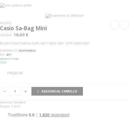
Vai
alla
Vai
fine
all'inizio
della
della
galleria
galleria
NUOVO
di
di
Casio Sa-Bag Mini
immagini
immagini
16,00 €
19,00 €
Borsa Porta Tastiera Sa46 Sa47 Sa50 Sa51 Sa76 Sa80 Sa81
DISPONIBILITA':
DISPONIBILE
SKU
4311
PRODUTTORE
CASIO
PAGHI IN
AGGIUNGI AL CARRELLO
Garanzia Standard
Durata: 2 Anni