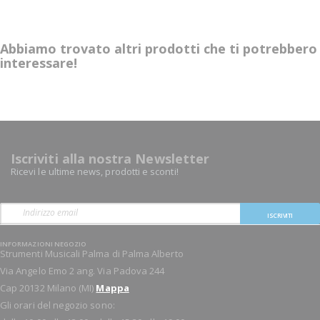
Abbiamo trovato altri prodotti che ti potrebbero
interessare!
Iscriviti alla nostra Newsletter
Ricevi le ultime news, prodotti e sconti!
ISCRIVITI
INFORMAZIONI NEGOZIO
Strumenti Musicali Palma di Palma Alberto
Via Angelo Emo 2 ang. Via Padova 244
Cap 20132 Milano (MI)
Mappa
Gli orari del negozio sono: