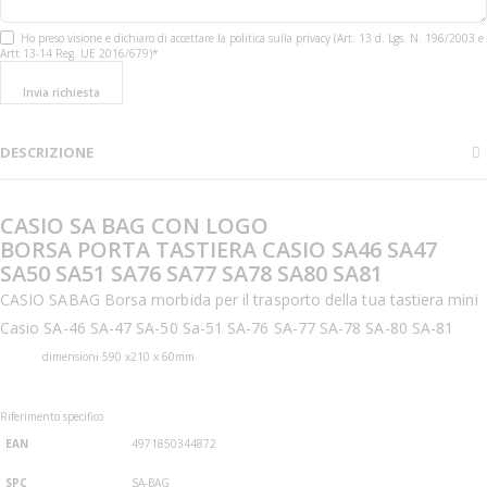
Ho preso visione e dichiaro di accettare la politica sulla privacy (Art. 13 d. Lgs. N. 196/2003 e
Artt 13-14 Reg. UE 2016/679)*
Invia richiesta
DESCRIZIONE
CASIO SA BAG CON LOGO
BORSA PORTA TASTIERA CASIO SA46 SA47
SA50 SA51 SA76 SA77 SA78 SA80 SA81
CASIO SABAG Borsa morbida per il trasporto della tua tastiera mini
Casio SA-46 SA-47 SA-50 Sa-51 SA-76 SA-77 SA-78 SA-80 SA-81
dimensioni 590 x210 x 60mm
Riferimento specifico
EAN
4971850344872
SPC
SA-BAG