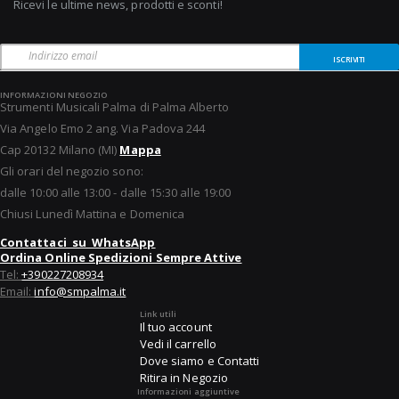
Ricevi le ultime news, prodotti e sconti!
ISCRIVITI
INFORMAZIONI NEGOZIO
Strumenti Musicali Palma di Palma Alberto
Via Angelo Emo 2 ang. Via Padova 244
Cap 20132 Milano (MI)
Mappa
Gli orari del negozio sono:
dalle 10:00 alle 13:00 - dalle 15:30 alle 19:00
Chiusi Lunedì Mattina e Domenica
Contattaci su WhatsApp
Ordina Online Spedizioni Sempre Attive
Tel:
+390227208934
Email:
info@smpalma.it
Link utili
Il tuo account
Vedi il carrello
Dove siamo e Contatti
Ritira in Negozio
Informazioni aggiuntive