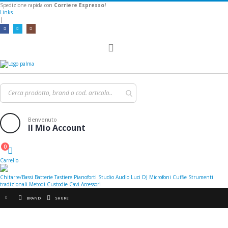
Spedizione rapida con
Corriere Espresso!
Links
|
Toggle
Nav
Benvenuto
Il Mio Account
0
Cart
Carrello
Chitarre/Bassi
Batterie
Tastiere
Pianoforti
Studio
Audio
Luci
DJ
Microfoni
Cuffie
Strumenti
tradizionali
Metodi
Custodie
Cavi
Accessori
BRAND
SHURE