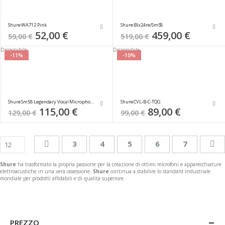
Shure WA712 Pink
Shure Blx24re/Sm58
Special
52,00 €
Special
459,00 €
59,00 €
519,00 €
Price
Price
Disponibile
Disponibile
-11%
-10%
Shure Sm58 Legendary Vocal Microphone
Shure CVL-B-C-TQG
Special
115,00 €
Special
89,00 €
129,00 €
99,00 €
Price
Price
Pagina
Pagina
Precedente
Pagina
Pagina
Attualmente stai leggend
Pagina
Pagina
Pa
Su
3
4
5
6
7
Shure
ha trasformato la propria passione per la creazione di ottimi microfoni e apparecchiature
elettroacustiche in una vera ossessione.
Shure
continua a stabilire lo standard industriale
mondiale per prodotti affidabili e di qualità superiore.
PREZZO