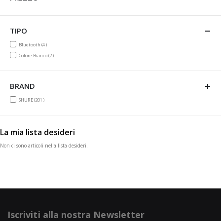
TIPO
items
Bluetooth
4
items
Colore Bianco
2
BRAND
items
SHURE
201
La mia lista desideri
Non ci sono articoli nella lista desideri.
Iscriviti alla nostra Newsletter