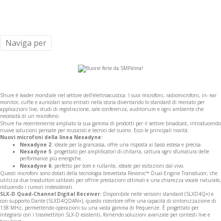
Naviga per
Shure è leader mondiale nel settore dell’elettroacustica. I suoi microfoni, radiomicrofoni, in- ear
monitor, cuffie e auricolari sono entrati nella storia diventando lo standard di mercato per
applicazioni live, studi di registrazione, sale conferenza, auditorium e ogni ambiente che
necessità di un microfono.
Shure ha recentemente ampliato la sua gamma di prodotti per il settore broadcast, introducendo
nuove soluzioni pensate per musicisti e tecnici del suono. Ecco le principali novità:
Nuovi microfoni della linea Nexadyne:
Nexadyne 2
: ideale per la grancassa, offre una risposta ai bassi estesa e precisa.
Nexadyne 5
: progettato per amplificatori di chitarra, cattura ogni sfumatura delle
performance più energiche.
Nexadyne 6
: perfetto per tom e rullante, ideale per esibizioni dal vivo.
Questi microfoni sono dotati della tecnologia brevettata Revonic™ Dual-Engine Transducer, che
utilizza due trasduttori calibrati per offrire prestazioni ottimali e una chiarezza vocale naturale,
riducendo i rumori indesiderati.
SLX-D Quad-Channel Digital Receiver:
Disponibile nelle versioni standard (SLXD4Q+) e
con supporto Dante (SLXD4QDAN+), questo ricevitore offre una capacità di sintonizzazione di
138 MHz, permettendo operazioni su una vasta gamma di frequenze. È progettato per
integrarsi con i trasmettitori SLX-D esistenti, fornendo soluzioni avanzate per contesti live e