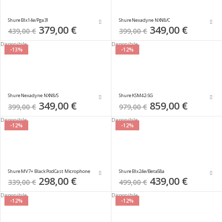
Shure Blx14e/Pga31
Shure Nexadyne NXN8/C
Special
379,00 €
Special
349,00 €
439,00 €
399,00 €
Price
Price
Disponibile
Disponibile
-13%
-12%
Shure Nexadyne NXN8/S
Shure KSM42-SG
Special
349,00 €
Special
859,00 €
399,00 €
979,00 €
Price
Price
Disponibile
Disponibile
-12%
-12%
Shure MV7+ Black PodCast Microphone
Shure Blx24e/Beta58a
Special
298,00 €
Special
439,00 €
339,00 €
499,00 €
Price
Price
Disponibile
Disponibile
-12%
-12%