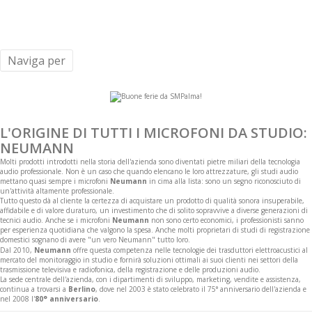
Naviga per
L'ORIGINE DI TUTTI I MICROFONI DA STUDIO:
NEUMANN
Molti prodotti introdotti nella storia dell'azienda sono diventati pietre miliari della tecnologia
audio professionale. Non è un caso che quando elencano le loro attrezzature, gli studi audio
mettano quasi sempre i microfoni
Neumann
in cima alla lista: sono un segno riconosciuto di
un'attività altamente professionale.
Tutto questo dà al cliente la certezza di acquistare un prodotto di qualità sonora insuperabile,
affidabile e di valore duraturo, un investimento che di solito sopravvive a diverse generazioni di
tecnici audio. Anche se i microfoni
Neumann
non sono certo economici, i professionisti sanno
per esperienza quotidiana che valgono la spesa. Anche molti proprietari di studi di registrazione
domestici sognano di avere "un vero Neumann" tutto loro.
Dal 2010,
Neumann
offre questa competenza nelle tecnologie dei trasduttori elettroacustici al
mercato del monitoraggio in studio e fornirà soluzioni ottimali ai suoi clienti nei settori della
trasmissione televisiva e radiofonica, della registrazione e delle produzioni audio.
La sede centrale dell'azienda, con i dipartimenti di sviluppo, marketing, vendite e assistenza,
continua a trovarsi a
Berlino
, dove nel 2003 è stato celebrato il 75° anniversario dell'azienda e
nel 2008 l'
80° anniversario
.