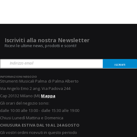
Iscriviti alla nostra Newsletter
Ricevi le ultime news, prodotti e sconti!
ISCRIVITI
INFORMAZIONI NEGOZIO
Strumenti Musicali Palma di Palma Alberto
Via Angelo Emo 2 ang. Via Padova 244
Cap 20132 Milano (MI)
Mappa
Gli orari del negozio sono:
dalle 10:00 alle 13:00 - dalle 15:30 alle 19:00
Chiusi Lunedì Mattina e Domenica
CHIUSURA ESTIVA DAL 10 AL 24 AGOSTO
Gli vostri ordini ricevuti in questo periodo