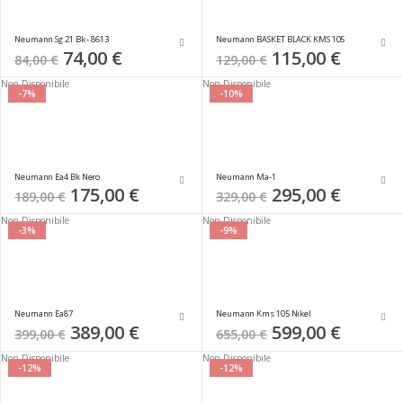
Neumann Sg 21 Bk - 8613
Neumann BASKET BLACK KMS 105
Special
74,00 €
Special
115,00 €
84,00 €
129,00 €
Price
Price
Non Disponibile
Non Disponibile
-7%
-10%
Neumann Ea4 Bk Nero
Neumann Ma-1
Special
175,00 €
Special
295,00 €
189,00 €
329,00 €
Price
Price
Non Disponibile
Non Disponibile
-3%
-9%
Neumann Ea87
Neumann Kms 105 Nikel
Special
389,00 €
Special
599,00 €
399,00 €
655,00 €
Price
Price
Non Disponibile
Non Disponibile
-12%
-12%