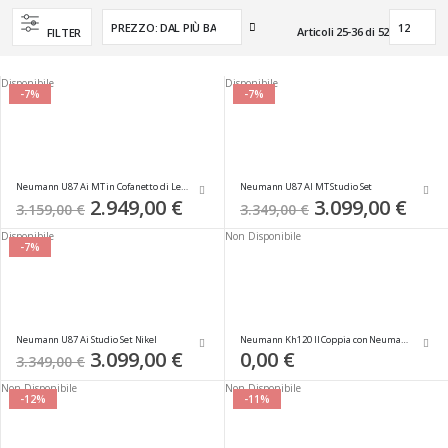
Imposta
Articoli
25
-
36
di
52
FILTER
la
direzione
decrescente
Disponibile
Disponibile
-7%
-7%
Neumann U87 Ai MT in Cofanetto di Legno
Neumann U87 AI MT Studio Set
Special
2.949,00 €
Special
3.099,00 €
3.159,00 €
3.349,00 €
Price
Price
Disponibile
Non Disponibile
-7%
Neumann U87 Ai Studio Set Nikel
Neumann Kh120 II Coppia con Neumann Ma1
Special
3.099,00 €
0,00 €
3.349,00 €
Price
Non Disponibile
Non Disponibile
-12%
-11%