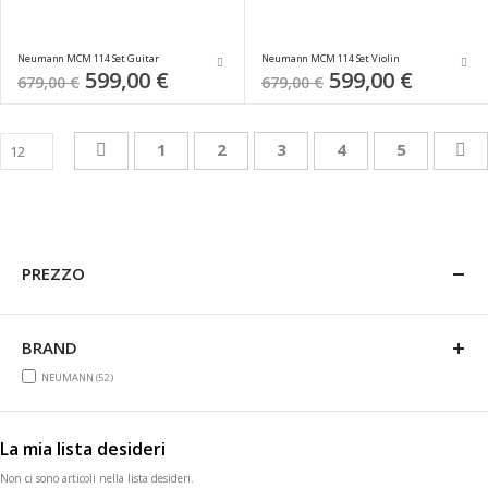
Neumann MCM 114 Set Guitar
Neumann MCM 114 Set Violin
Special
599,00 €
Special
599,00 €
679,00 €
679,00 €
Price
Price
Pagina
Pagina
Precedente
Pagina
Pagina
Attualmente stai leggend
Pagina
Pagina
Pa
Su
1
2
3
4
5
PREZZO
BRAND
items
NEUMANN
52
La mia lista desideri
Non ci sono articoli nella lista desideri.