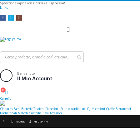
Spedizione rapida con
Corriere Espresso!
Links
|
Toggle
Nav
Benvenuto
Il Mio Account
0
Cart
Carrello
Chitarre/Bassi
Batterie
Tastiere
Pianoforti
Studio
Audio
Luci
DJ
Microfoni
Cuffie
Strumenti
tradizionali
Metodi
Custodie
Cavi
Accessori
BRAND
NEUMANN