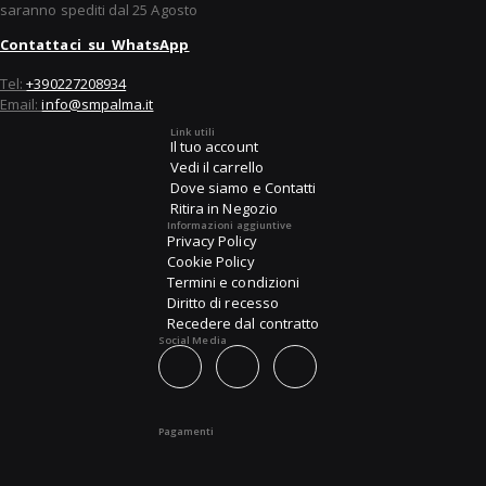
saranno spediti dal 25 Agosto
Contattaci su WhatsApp
Tel:
+390227208934
Email:
info@smpalma.it
Link utili
Il tuo account
Vedi il carrello
Dove siamo e Contatti
Ritira in Negozio
Informazioni aggiuntive
Privacy Policy
Cookie Policy
Termini e condizioni
Diritto di recesso
Recedere dal contratto
Social Media
Pagamenti