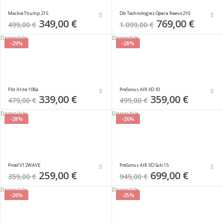
Mackie Thump 215
Db Technologies Opera Reevo 210
Special
349,00 €
Special
769,00 €
499,00 €
1.099,00 €
Price
Price
Disponibile
Disponibile
-29%
-28%
Fbt X-lite 108a
PreSonus AIR XD 10
Special
339,00 €
Special
359,00 €
479,00 €
499,00 €
Price
Price
Disponibile
Disponibile
-28%
-26%
Proel V12WAVE
PreSonus AIR XD Sub 15
Special
259,00 €
Special
699,00 €
359,00 €
949,00 €
Price
Price
Disponibile
Disponibile
-26%
-25%