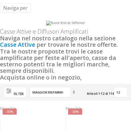
Naviga per
Casse Attive e Diffusori Amplificati
Naviga nel nostro catalogo nella sezione
Casse Attive
per trovare le nostre offerte.
Tra le nostre proposte trovi le casse
amplificate per feste all'aperto, casse da
esterno potenti tra le migliori marche,
sempre disponibili.
Acquista online o in negozio,
Imposta
Articoli
1
-
12
di
114
FILTER
la
direzione
crescente
Disponibile
Disponibile
-30%
-30%