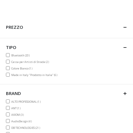
PREZZO
TIPO
items
Bluetooth
20
items
Cassa per Artisti di Strada
2
item
Colore Bianco
1
items
Made in Italy "Prodotto in Italia"
6
BRAND
item
ALTO PROFESSIONAL
1
item
ANT
1
items
AXIOM
3
items
AudioDesign
4
items
DB TECHNOLOGIES
21