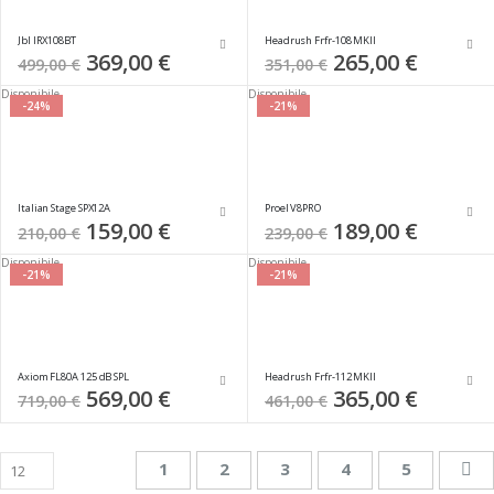
Jbl IRX108BT
Headrush Frfr-108 MKII
Special
369,00 €
Special
265,00 €
499,00 €
351,00 €
Price
Price
Disponibile
Disponibile
-24%
-21%
Italian Stage SPX12A
Proel V8PRO
Special
159,00 €
Special
189,00 €
210,00 €
239,00 €
Price
Price
Disponibile
Disponibile
-21%
-21%
Axiom FL80A 125 dB SPL
Headrush Frfr-112 MKII
Special
569,00 €
Special
365,00 €
719,00 €
461,00 €
Price
Price
Pagina
Attualmente stai leggendo la pagina
Pagina
Pagina
Pagina
Pagina
Pa
Su
1
2
3
4
5