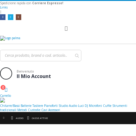
Spedizione rapida con
Corriere Espresso!
Links
|
Toggle
Nav
Benvenuto
Il Mio Account
0
Cart
Carrello
Chitarre/Bassi
Batterie
Tastiere
Pianoforti
Studio
Audio
Luci
DJ
Microfoni
Cuffie
Strumenti
tradizionali
Metodi
Custodie
Cavi
Accessori
AUDIO
CASSE ATTIVE