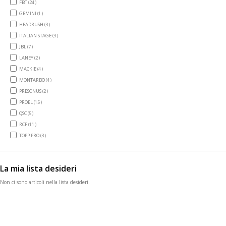
items
FBT
24
item
GEMINI
1
items
HEADRUSH
3
items
ITALIAN STAGE
3
items
JBL
7
items
LANEY
2
items
MACKIE
4
items
MONTARBO
4
items
PRESONUS
2
items
PROEL
15
items
QSC
5
items
RCF
11
items
TOPP PRO
3
La mia lista desideri
Non ci sono articoli nella lista desideri.