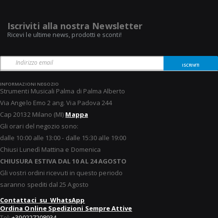
Iscriviti alla nostra Newsletter
Ricevi le ultime news, prodotti e sconti!
ISCRIVITI
INFORMAZIONI NEGOZIO
Strumenti Musicali Palma di Palma Alberto
Via Angelo Emo 2 ang. Via Padova 244
Cap 20132 Milano (MI)
Mappa
Gli orari del negozio sono:
dalle 10:00 alle 13:00 - dalle 15:30 alle 19:00
Chiusi Lunedì Mattina e Domenica
CHIUSURA ESTIVA DAL 10 AL 24 AGOSTO
Gli vostri ordini ricevuti in questo periodo
saranno spediti dal 25 Agosto
Contattaci su WhatsApp
Ordina Online Spedizioni Sempre Attive
Tel:
+390227208934