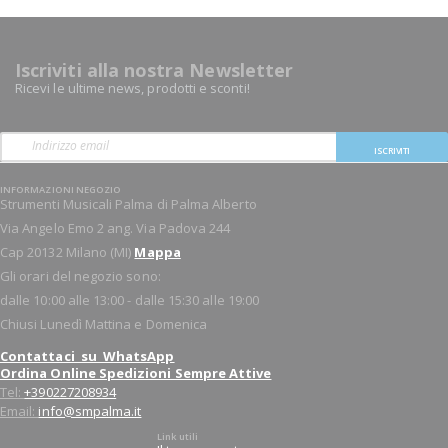
Iscriviti alla nostra Newsletter
Ricevi le ultime news, prodotti e sconti!
ISCRIVITI
INFORMAZIONI NEGOZIO
Strumenti Musicali Palma di Palma Alberto
Via Angelo Emo 2 ang. Via Padova 244
Cap 20132 Milano (MI)
Mappa
Gli orari del negozio sono:
dalle 10:00 alle 13:00 - dalle 15:30 alle 19:00
Chiusi Lunedì Mattina e Domenica
Contattaci su WhatsApp
Ordina Online Spedizioni Sempre Attive
Tel:
+390227208934
Email:
info@smpalma.it
Link utili