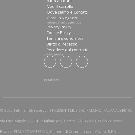
Il tuo account
Vedi il carrello
Dove siamo e Contatti
Ritira in Negozio
Informazioni aggiuntive
Privacy Policy
Cookie Policy
Termini e condizioni
Diritto di recesso
Recedere dal contratto
Social Media
Pagamenti
© 2025 Tutti i diritti riservati STRUMENTI MUSICALI PALMA DI PALMA ALBERTO,
Via Emo Angelo 2 - 20132 Milano (MI), Partita IVA: 08566100965 - Codice
Fiscale: PLMLRT74A04F205U, Camera di Commercio di Milano, R.E.A.: