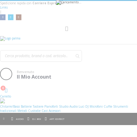
Spedizione rapida con
Corriere Espresso!
Links
|
AGGIUNGI AL CARRELLO
Toggle
Nav
Benvenuto
Il Mio Account
0
Cart
Carrello
Chitarre/Bassi
Batterie
Tastiere
Pianoforti
Studio
Audio
Luci
DJ
Microfoni
Cuffie
Strumenti
tradizionali
Metodi
Custodie
Cavi
Accessori
AUDIO
D.I. BOX
ART XDIRECT