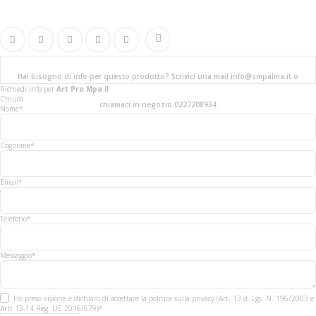
Hai bisogno di info per questo prodotto? Scrivici una mail info@smpalma.it o
Richiedi info
per
Art Pro Mpa II
Chiudi
chiamaci in negozio 0227208934
Nome*
Cognome*
Email*
Telefono*
Messaggio*
Ho preso visione e dichiaro di accettare la politica sulla privacy (Art. 13 d. Lgs. N. 196/2003 e
Artt 13-14 Reg. UE 2016/679)*