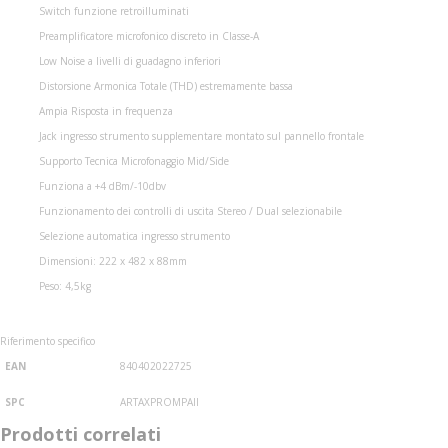
Switch funzione retroilluminati
Preamplificatore microfonico discreto in Classe-A
Low Noise a livelli di guadagno inferiori
Distorsione Armonica Totale (THD) estremamente bassa
Ampia Risposta in frequenza
Jack ingresso strumento supplementare montato sul pannello frontale
Supporto Tecnica Microfonaggio Mid/Side
Funziona a +4 dBm/-10dbv
Funzionamento dei controlli di uscita Stereo / Dual selezionabile
Selezione automatica ingresso strumento
Dimensioni: 222 x 482 x 88mm
Peso: 4,5kg
Riferimento specifico
EAN
840402022725
SPC
ARTAXPROMPAII
Prodotti correlati