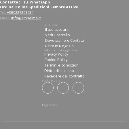
Contattaci su WhatsApp
Ordina Online Spedizioni Sempre Attive
Tel:
+390227208934
Email:
info@smpalma.it
Link utili
Il tuo account
Vedi il carrello
Dove siamo e Contatti
Ritira in Negozio
Informazioni aggiuntive
Privacy Policy
Cookie Policy
Termini e condizioni
Diritto di recesso
Recedere dal contratto
Social Media
Pagamenti