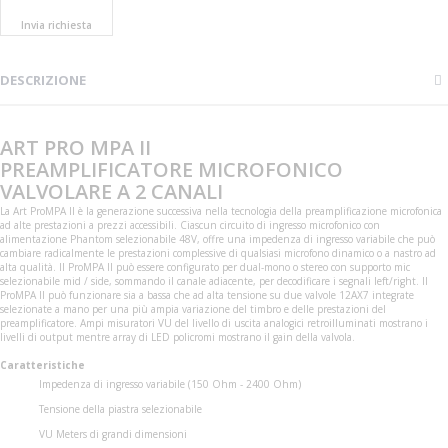
Invia richiesta
DESCRIZIONE
ART PRO MPA II
PREAMPLIFICATORE MICROFONICO
VALVOLARE A 2 CANALI
La Art ProMPA II è la generazione successiva nella tecnologia della preamplificazione microfonica
ad alte prestazioni a prezzi accessibili. Ciascun circuito di ingresso microfonico con
alimentazione Phantom selezionabile 48V, offre una impedenza di ingresso variabile che può
cambiare radicalmente le prestazioni complessive di qualsiasi microfono dinamico o a nastro ad
alta qualità. Il ProMPA II può essere configurato per dual-mono o stereo con supporto mic
selezionabile mid / side, sommando il canale adiacente, per decodificare i segnali left/right. Il
ProMPA II può funzionare sia a bassa che ad alta tensione su due valvole 12AX7 integrate
selezionate a mano per una più ampia variazione del timbro e delle prestazioni del
preamplificatore. Ampi misuratori VU del livello di uscita analogici retroilluminati mostrano i
livelli di output mentre array di LED policromi mostrano il gain della valvola.
Caratteristiche
Impedenza di ingresso variabile (150 Ohm - 2400 Ohm)
Tensione della piastra selezionabile
VU Meters di grandi dimensioni