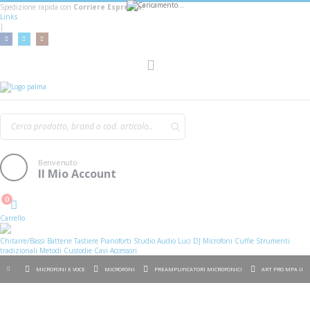
Spedizione rapida con
Corriere Espresso!
Links
|
Toggle
Nav
Benvenuto
Il Mio Account
0
Cart
Carrello
Chitarre/Bassi
Batterie
Tastiere
Pianoforti
Studio
Audio
Luci
DJ
Microfoni
Cuffie
Strumenti
tradizionali
Metodi
Custodie
Cavi
Accessori
MICROFONI E VOCE
MICROFONI
PREAMPLIFICATORI MICROFONICI
ART PRO MPA II