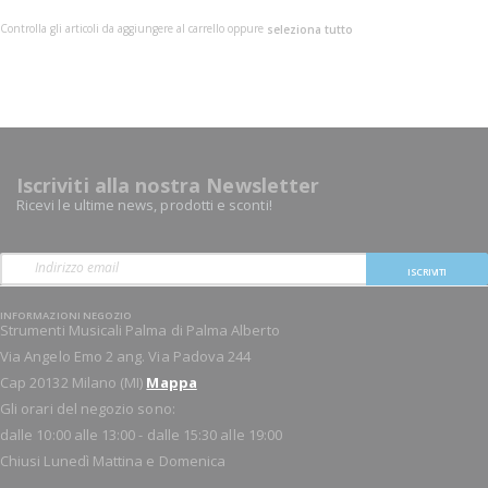
Controlla gli articoli da aggiungere al carrello oppure
seleziona tutto
Iscriviti alla nostra Newsletter
Ricevi le ultime news, prodotti e sconti!
ISCRIVITI
INFORMAZIONI NEGOZIO
Strumenti Musicali Palma di Palma Alberto
Via Angelo Emo 2 ang. Via Padova 244
Cap 20132 Milano (MI)
Mappa
Gli orari del negozio sono:
dalle 10:00 alle 13:00 - dalle 15:30 alle 19:00
Chiusi Lunedì Mattina e Domenica