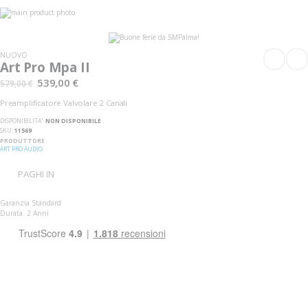
Vai
alla
Vai
fine
all'inizio
della
della
galleria
galleria
NUOVO
di
di
Art Pro Mpa II
immagini
immagini
539,00 €
579,00 €
Preamplificatore Valvolare 2 Canali
DISPONIBILITA':
NON DISPONIBILE
SKU
11569
PRODUTTORE
ART PRO AUDIO
PAGHI IN
Garanzia Standard
Durata: 2 Anni