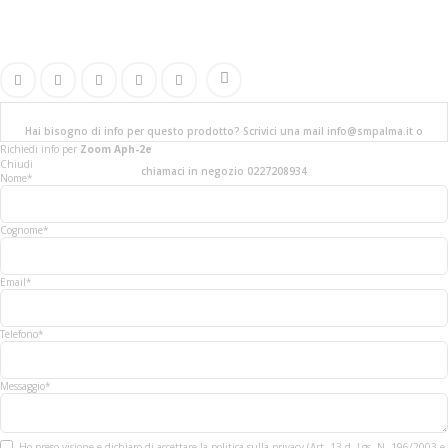
Hai bisogno di info per questo prodotto? Scrivici una mail info@smpalma.it o
Richiedi info
per
Zoom Aph-2e
Chiudi
chiamaci in negozio 0227208934
Nome*
Cognome*
Email*
Telefono*
Messaggio*
Ho preso visione e dichiaro di accettare la politica sulla privacy (Art. 13 d. Lgs. N. 196/2003 e