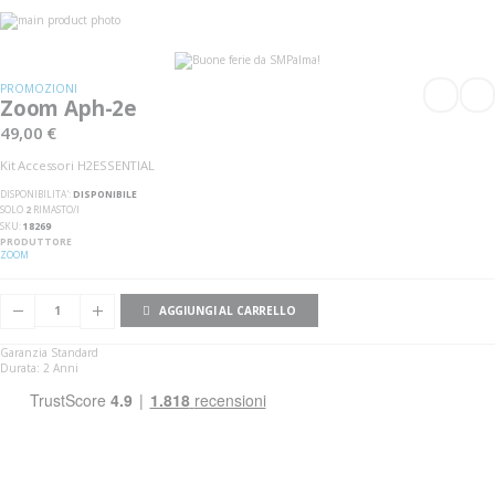
Vai
alla
Vai
fine
all'inizio
della
della
galleria
galleria
PROMOZIONI
di
di
Zoom Aph-2e
immagini
immagini
49,00 €
Kit Accessori H2ESSENTIAL
DISPONIBILITA':
DISPONIBILE
SOLO
2
RIMASTO/I
SKU
18269
PRODUTTORE
ZOOM
AGGIUNGI AL CARRELLO
Garanzia Standard
Durata: 2 Anni