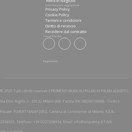
Ritira in Negozio
Informazioni aggiuntive
Privacy Policy
Cookie Policy
Termini e condizioni
Diritto di recesso
Recedere dal contratto
Social Media
Pagamenti
© 2025 Tutti i diritti riservati STRUMENTI MUSICALI PALMA DI PALMA ALBERTO,
Via Emo Angelo 2 - 20132 Milano (MI), Partita IVA: 08566100965 - Codice
Fiscale: PLMLRT74A04F205U, Camera di Commercio di Milano, R.E.A.:
2034025, Telefono: +39 0227208934, Email: info@smpalma.it P.IVA