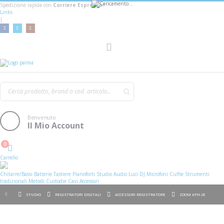
Spedizione rapida con
Corriere Espresso!
Links
|
AGGIUNGI AL CARRELLO
Toggle
Nav
Benvenuto
Il Mio Account
0
Cart
Carrello
Chitarre/Bassi
Batterie
Tastiere
Pianoforti
Studio
Audio
Luci
DJ
Microfoni
Cuffie
Strumenti
tradizionali
Metodi
Custodie
Cavi
Accessori
STUDIO
REGISTRATORI DIGITALI
ACCESSORI REGISTRATORE
ZOOM APH-2E