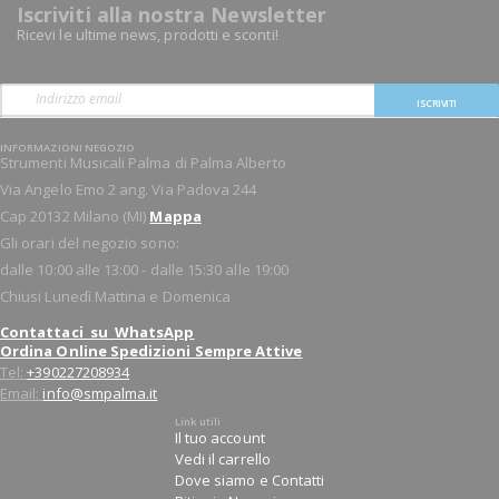
Iscriviti alla nostra Newsletter
Ricevi le ultime news, prodotti e sconti!
ISCRIVITI
INFORMAZIONI NEGOZIO
Strumenti Musicali Palma di Palma Alberto
Via Angelo Emo 2 ang. Via Padova 244
Cap 20132 Milano (MI)
Mappa
Gli orari del negozio sono:
dalle 10:00 alle 13:00 - dalle 15:30 alle 19:00
Chiusi Lunedì Mattina e Domenica
Contattaci su WhatsApp
Ordina Online Spedizioni Sempre Attive
Tel:
+390227208934
Email:
info@smpalma.it
Link utili
Il tuo account
Vedi il carrello
Dove siamo e Contatti