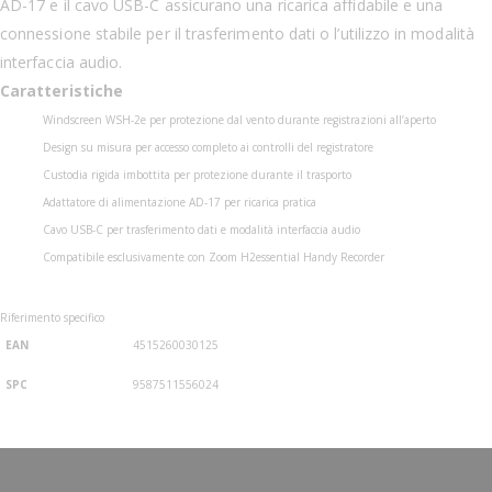
AD-17 e il cavo USB-C assicurano una ricarica affidabile e una
connessione stabile per il trasferimento dati o l’utilizzo in modalità
interfaccia audio.
Caratteristiche
Windscreen WSH-2e per protezione dal vento durante registrazioni all’aperto
Design su misura per accesso completo ai controlli del registratore
Custodia rigida imbottita per protezione durante il trasporto
Adattatore di alimentazione AD-17 per ricarica pratica
Cavo USB-C per trasferimento dati e modalità interfaccia audio
Compatibile esclusivamente con Zoom H2essential Handy Recorder
Riferimento specifico
EAN
4515260030125
SPC
9587511556024