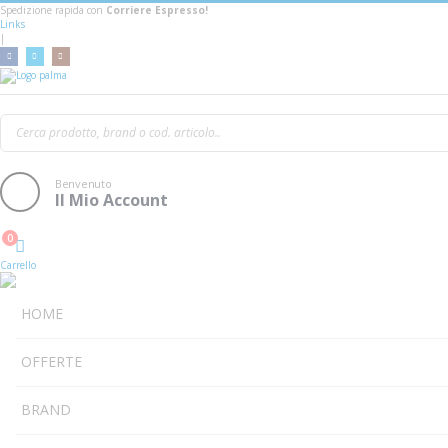
Spedizione rapida con
Corriere Espresso!
Links
|
Vic Firth Acl-5avg Grip
Benvenuto
Il Mio Account
0
Cart
Carrello
HOME
OFFERTE
BRAND