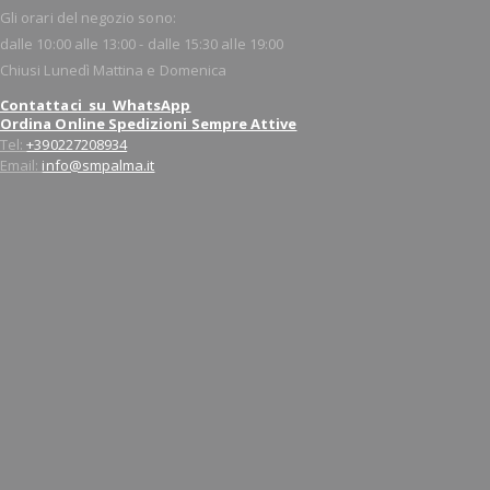
Gli orari del negozio sono:
dalle 10:00 alle 13:00 - dalle 15:30 alle 19:00
Chiusi Lunedì Mattina e Domenica
Contattaci su WhatsApp
Ordina Online Spedizioni Sempre Attive
Tel:
+390227208934
Email:
info@smpalma.it