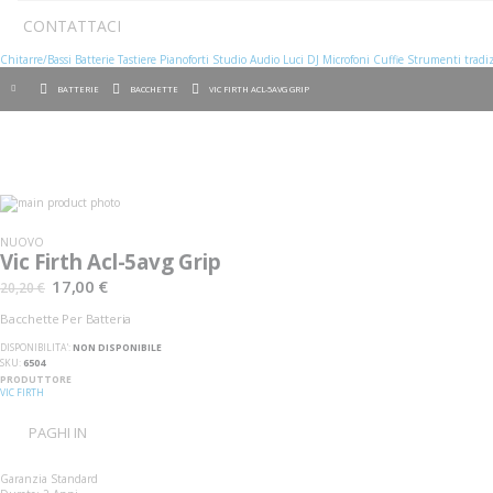
CONTATTACI
Chitarre/Bassi
Batterie
Tastiere
Pianoforti
Studio
Audio
Luci
DJ
Microfoni
Cuffie
Strumenti tradiz
BATTERIE
BACCHETTE
VIC FIRTH ACL-5AVG GRIP
Vai
alla
Vai
fine
all'inizio
NUOVO
della
della
Vic Firth Acl-5avg Grip
galleria
galleria
di
di
17,00 €
20,20 €
immagini
immagini
Bacchette Per Batteria
DISPONIBILITA':
NON DISPONIBILE
SKU
6504
PRODUTTORE
VIC FIRTH
PAGHI IN
Garanzia Standard