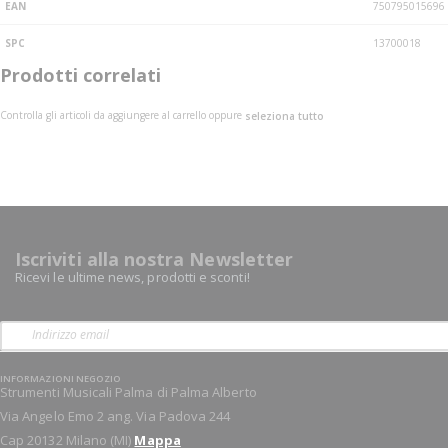
EAN
750795015696
SPC
13700018
Prodotti correlati
Controlla gli articoli da aggiungere al carrello oppure
seleziona tutto
Iscriviti alla nostra Newsletter
Ricevi le ultime news, prodotti e sconti!
INFORMAZIONI NEGOZIO
Strumenti Musicali Palma di Palma Alberto
Via Angelo Emo 2 ang. Via Padova 244
Cap 20132 Milano (MI)
Mappa