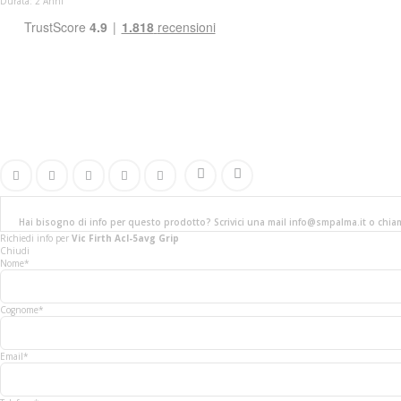
Durata: 2 Anni
Hai bisogno di info per questo prodotto? Scrivici una mail info@smpalma.it o chi
Richiedi info
per
Vic Firth Acl-5avg Grip
Chiudi
Nome*
Cognome*
Email*