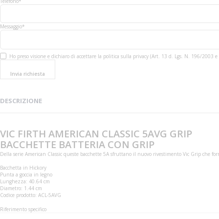
Telefono*
Messaggio*
Ho preso visione e dichiaro di accettare la politica sulla privacy (Art. 13 d. Lgs. N. 196/200
Invia richiesta
DESCRIZIONE
VIC FIRTH AMERICAN CLASSIC 5AVG GRIP
BACCHETTE BATTERIA CON GRIP
Della serie American Classic queste bacchette 5A sfruttano il nuovo rivestimento Vic Grip che forn
Bacchetta in Hickory
Punta a goccia in legno
Lunghezza: 40.64 cm
Diametro: 1.44 cm
Codice prodotto: ACL-5AVG
Riferimento specifico