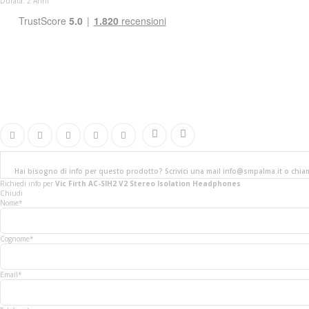
Durata: 2 Anni
Hai bisogno di info per questo prodotto? Scrivici una mail info@smpalma.it o chi
Richiedi info
per
Vic Firth AC-SIH2 V2 Stereo Isolation Headphones
Chiudi
Nome*
Cognome*
Email*