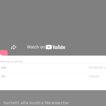
Riferimento specifico
EAN
750795020614
SPC
13700376
Iscriviti alla nostra Newsletter