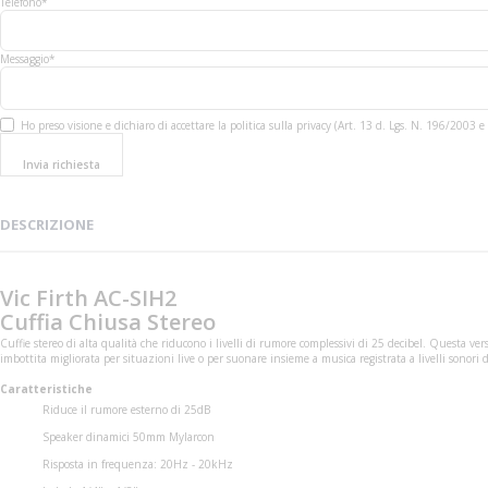
Telefono*
Messaggio*
Ho preso visione e dichiaro di accettare la politica sulla privacy (Art. 13 d. Lgs. N. 196/200
Invia richiesta
DESCRIZIONE
Vic Firth AC-SIH2
Cuffia Chiusa Stereo
Cuffie stereo di alta qualità che riducono i livelli di rumore complessivi di 25 decibel. Questa v
imbottita migliorata per situazioni live o per suonare insieme a musica registrata a livelli sonori 
Caratteristiche
Riduce il rumore esterno di 25dB
Speaker dinamici 50mm Mylarcon
Risposta in frequenza: 20Hz - 20kHz