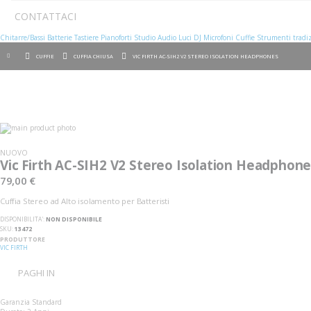
CONTATTACI
Chitarre/Bassi
Batterie
Tastiere
Pianoforti
Studio
Audio
Luci
DJ
Microfoni
Cuffie
Strumenti tradiz
CUFFIE
CUFFIA CHIUSA
VIC FIRTH AC-SIH2 V2 STEREO ISOLATION HEADPHONES
Vai
alla
Vai
fine
all'inizio
NUOVO
della
della
Vic Firth AC-SIH2 V2 Stereo Isolation Headphon
galleria
galleria
di
di
79,00 €
immagini
immagini
Cuffia Stereo ad Alto isolamento per Batteristi
DISPONIBILITA':
NON DISPONIBILE
SKU
13472
PRODUTTORE
VIC FIRTH
PAGHI IN
Garanzia Standard