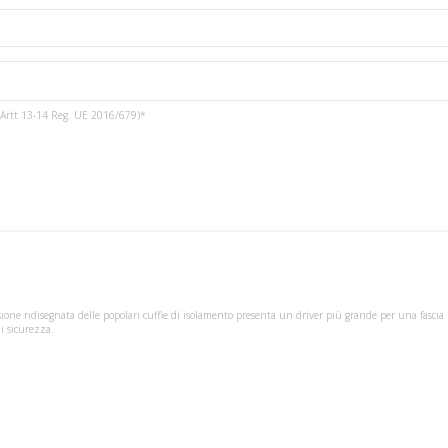
3 e Artt 13-14 Reg. UE 2016/679)*
ersione ridisegnata delle popolari cuffie di isolamento presenta un driver più grande per una fasci
di sicurezza.