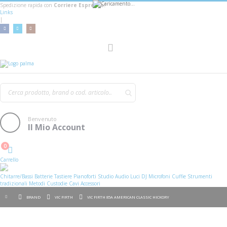
Spedizione rapida con
Corriere Espresso!
Links
|
Toggle
Nav
Benvenuto
Il Mio Account
0
Cart
Carrello
Chitarre/Bassi
Batterie
Tastiere
Pianoforti
Studio
Audio
Luci
DJ
Microfoni
Cuffie
Strumenti
tradizionali
Metodi
Custodie
Cavi
Accessori
BRAND
VIC FIRTH
VIC FIRTH 85A AMERICAN CLASSIC HICKORY