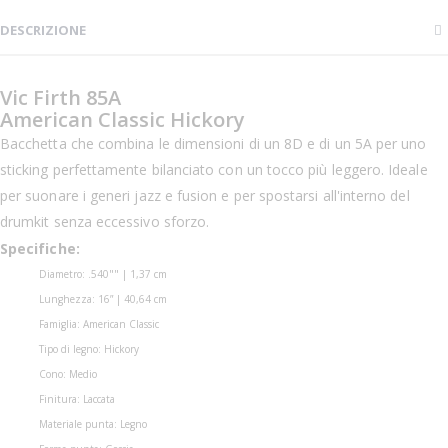
DESCRIZIONE
Vic Firth 85A
American Classic Hickory
Bacchetta che combina le dimensioni di un 8D e di un 5A per uno
sticking perfettamente bilanciato con un tocco più leggero. Ideale
per suonare i generi jazz e fusion e per spostarsi all'interno del
drumkit senza eccessivo sforzo.
Specifiche:
Diametro: .540"" | 1,37 cm
Lunghezza: 16” | 40,64 cm
Famiglia: American Classic
Tipo di legno: Hickory
Cono: Medio
Finitura: Laccata
Materiale punta: Legno