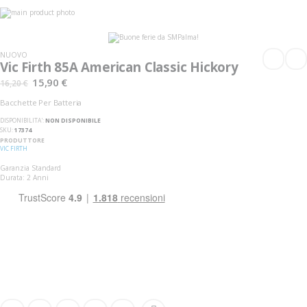
Vai
alla
Vai
fine
all'inizio
della
della
galleria
galleria
NUOVO
di
di
Vic Firth 85A American Classic Hickory
immagini
immagini
15,90 €
16,20 €
Bacchette Per Batteria
DISPONIBILITA':
NON DISPONIBILE
SKU
17374
PRODUTTORE
VIC FIRTH
Garanzia Standard
Durata: 2 Anni