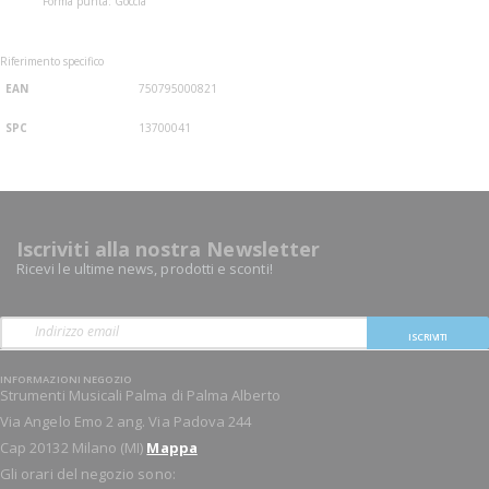
Forma punta: Goccia
Riferimento specifico
EAN
750795000821
SPC
13700041
Iscriviti alla nostra Newsletter
Ricevi le ultime news, prodotti e sconti!
ISCRIVITI
INFORMAZIONI NEGOZIO
Strumenti Musicali Palma di Palma Alberto
Via Angelo Emo 2 ang. Via Padova 244
Cap 20132 Milano (MI)
Mappa
Gli orari del negozio sono: