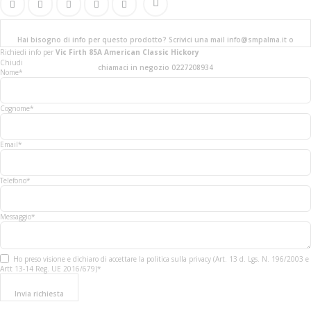
Hai bisogno di info per questo prodotto? Scrivici una mail info@smpalma.it o
Richiedi info
per
Vic Firth 85A American Classic Hickory
Chiudi
chiamaci in negozio 0227208934
Nome*
Cognome*
Email*
Telefono*
Messaggio*
Ho preso visione e dichiaro di accettare la politica sulla privacy (Art. 13 d. Lgs. N. 196/2003 e
Artt 13-14 Reg. UE 2016/679)*
Invia richiesta