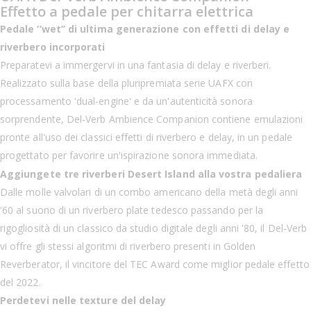
Effetto a pedale per chitarra elettrica
Pedale ‘’wet’’ di ultima generazione con effetti di delay e
riverbero incorporati
Preparatevi a immergervi in una fantasia di delay e riverberi.
Realizzato sulla base della pluripremiata serie UAFX con
processamento 'dual-engine' e da un'autenticità sonora
sorprendente, Del-Verb Ambience Companion contiene emulazioni
pronte all'uso dei classici effetti di riverbero e delay, in un pedale
progettato per favorire un'ispirazione sonora immediata.
Aggiungete tre riverberi Desert Island alla vostra pedaliera
Dalle molle valvolari di un combo americano della metà degli anni
'60 al suono di un riverbero plate tedesco passando per la
rigogliosità di un classico da studio digitale degli anni '80, il Del-Verb
vi offre gli stessi algoritmi di riverbero presenti in Golden
Reverberator, il vincitore del TEC Award come miglior pedale effetto
del 2022.
Perdetevi nelle texture del delay