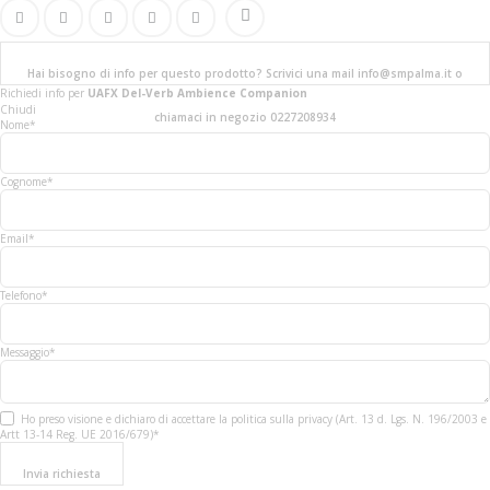
Hai bisogno di info per questo prodotto? Scrivici una mail info@smpalma.it o
Richiedi info
per
UAFX Del-Verb Ambience Companion
Chiudi
chiamaci in negozio 0227208934
Nome*
Cognome*
Email*
Telefono*
Messaggio*
Ho preso visione e dichiaro di accettare la politica sulla privacy (Art. 13 d. Lgs. N. 196/2003 e
Artt 13-14 Reg. UE 2016/679)*
Invia richiesta