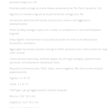
americano degli anni '60.
Riverbero plate vintage da studio tedesco proveniente da The Plant (Sausalito, CA)
Algoritmi di riverbero digitale da studio bit-for-bit vintage anni '80
Emulazione definitiva dell'iconica unità di eco a nastro e del leggendario
preamplificatore
Effetti di delay analogici classici con il colore, la consistenza e il tono dell'hardware
originale.
Delay digitali incontaminati e di qualità da studio con texture di modulazione
dinamiche e stimolanti
Aggiungete tap tempo, scaricate voicings di effetti personalizzati e altro ancora con l'app
UAFX Control
Commutazione silenziosa, buffered bypass, dry through analogico, spillover/trails
opzionale, funzionamento stereo/dual mono
Requisiti di alimentazione: 9VDC isolati, centro-negativo, 400 mA minimo (venduti
separatamente)
Ingressi: 2 x ¼" TS
Uscite: 2 x ¼" TS
USB Type-C per gli aggiornamenti tramite computer
Altezza: 2,56" (6,5 cm)
Larghezza: 3,62" (9,2 cm)