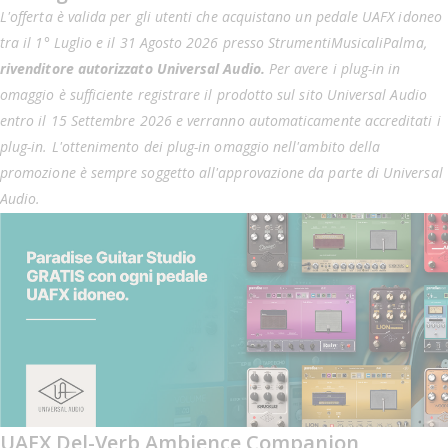
L'offerta è valida per gli utenti che acquistano un pedale UAFX idoneo
tra il 1° Luglio e il 31 Agosto 2026 presso StrumentiMusicaliPalma,
rivenditore autorizzato Universal Audio.
Per avere i plug-in in
omaggio è sufficiente registrare il prodotto sul sito Universal Audio
entro il 15 Settembre 2026 e verranno automaticamente accreditati i
plug-in. L'ottenimento dei plug-in omaggio nell'ambito della
promozione è sempre soggetto all'approvazione da parte di Universal
Audio.
UAFX Del-Verb Ambience Companion