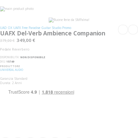
Vai
alla
Vai
fine
all'inizio
della
della
galleria
galleria
UAD OX UAFX Free Paradise Guitar Studio Promo
di
di
UAFX Del-Verb Ambience Companion
immagini
immagini
349,00 €
379,00 €
Pedale Reverbero
DISPONIBILITA':
NON DISPONIBILE
SKU
15749
PRODUTTORE
UNIVERSAL AUDIO
Garanzia Standard
Durata: 2 Anni