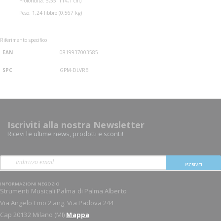
Profondità: 5,55" (14,1 cm)
Peso: 1,24 libbre (0,567 kg)
Riferimento specifico
EAN
0819937003585
SPC
GPM-DLVRB
Iscriviti alla nostra Newsletter
Ricevi le ultime news, prodotti e sconti!
ISCRIVITI
INFORMAZIONI NEGOZIO
Strumenti Musicali Palma di Palma Alberto
Via Angelo Emo 2 ang. Via Padova 244
Cap 20132 Milano (MI)
Mappa