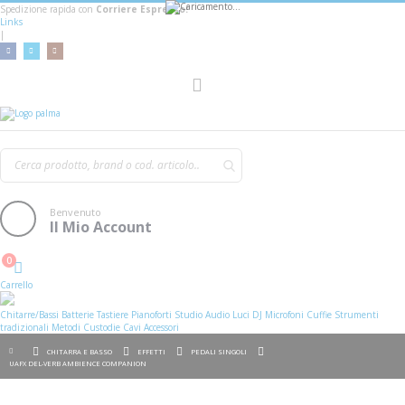
Spedizione rapida con
Corriere Espresso!
Links
|
Toggle
Nav
Benvenuto
Il Mio Account
0
Cart
Carrello
Chitarre/Bassi
Batterie
Tastiere
Pianoforti
Studio
Audio
Luci
DJ
Microfoni
Cuffie
Strumenti
tradizionali
Metodi
Custodie
Cavi
Accessori
CHITARRA E BASSO
EFFETTI
PEDALI SINGOLI
UAFX DEL-VERB AMBIENCE COMPANION