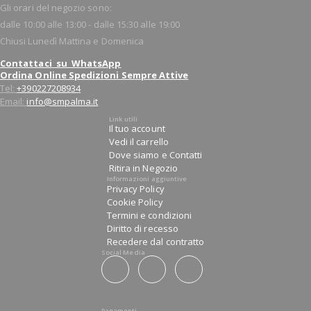
Gli orari del negozio sono:
dalle 10:00 alle 13:00 - dalle 15:30 alle 19:00
Chiusi Lunedì Mattina e Domenica
Contattaci su WhatsApp
Ordina Online Spedizioni Sempre Attive
Tel:
+390227208934
Email:
info@smpalma.it
Link utili
Il tuo account
Vedi il carrello
Dove siamo e Contatti
Ritira in Negozio
Informazioni aggiuntive
Privacy Policy
Cookie Policy
Termini e condizioni
Diritto di recesso
Recedere dal contratto
Social Media
Pagamenti