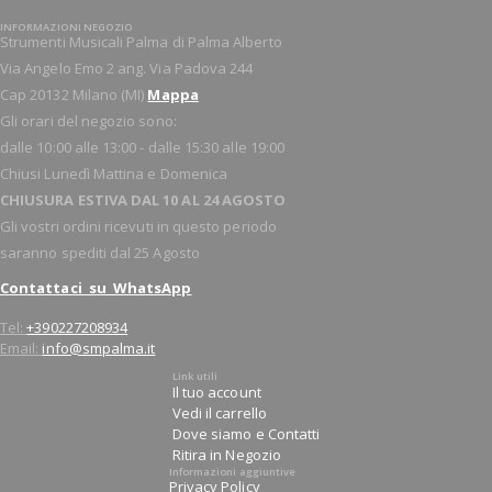
INFORMAZIONI NEGOZIO
Strumenti Musicali Palma di Palma Alberto
Via Angelo Emo 2 ang. Via Padova 244
Cap 20132 Milano (MI)
Mappa
Gli orari del negozio sono:
dalle 10:00 alle 13:00 - dalle 15:30 alle 19:00
Chiusi Lunedì Mattina e Domenica
CHIUSURA ESTIVA DAL 10 AL 24 AGOSTO
Gli vostri ordini ricevuti in questo periodo
saranno spediti dal 25 Agosto
Contattaci su WhatsApp
Tel:
+390227208934
Email:
info@smpalma.it
Link utili
Il tuo account
Vedi il carrello
Dove siamo e Contatti
Ritira in Negozio
Informazioni aggiuntive
Privacy Policy