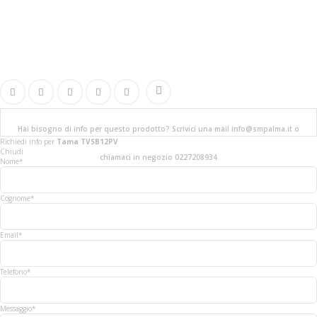
Hai bisogno di info per questo prodotto? Scrivici una mail info@smpalma.it o
Richiedi info
per
Tama TVSB12PV
Chiudi
chiamaci in negozio 0227208934
Nome*
Cognome*
Email*
Telefono*
Messaggio*