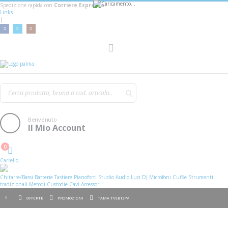
Spedizione rapida con
Corriere Espresso!
Links
|
AGGIUNGI AL CARRELLO
Toggle
Nav
Benvenuto
Il Mio Account
0
Cart
Carrello
Chitarre/Bassi
Batterie
Tastiere
Pianoforti
Studio
Audio
Luci
DJ
Microfoni
Cuffie
Strumenti
tradizionali
Metodi
Custodie
Cavi
Accessori
OFFERTE
PROMOZIONI
TAMA TVSB12PV