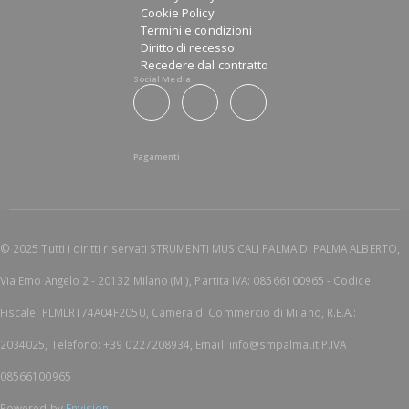
Cookie Policy
Termini e condizioni
Diritto di recesso
Recedere dal contratto
Social Media
Pagamenti
© 2025 Tutti i diritti riservati STRUMENTI MUSICALI PALMA DI PALMA ALBERTO,
Via Emo Angelo 2 - 20132 Milano (MI), Partita IVA: 08566100965 - Codice
Fiscale: PLMLRT74A04F205U, Camera di Commercio di Milano, R.E.A.:
2034025, Telefono: +39 0227208934, Email: info@smpalma.it P.IVA
08566100965
Powered by
Envision