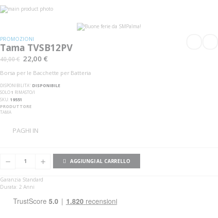
Vai
alla
Vai
fine
all'inizio
della
della
galleria
galleria
PROMOZIONI
di
di
Tama TVSB12PV
immagini
immagini
22,00 €
40,00 €
Borsa per le Bacchette per Batteria
DISPONIBILITA':
DISPONIBILE
SOLO
1
RIMASTO/I
SKU
19551
PRODUTTORE
TAMA
PAGHI IN
AGGIUNGI AL CARRELLO
Garanzia Standard
Durata: 2 Anni