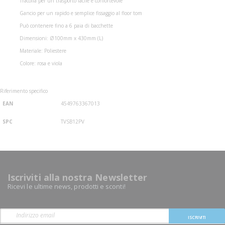
Tracolla per un trasporto facile e confortevole
Gancio per un rapido e semplice fissaggio al floor tom
Può contenere fino a 6 paia di bacchette
Dimensioni: Ø100mm x 430mm (L)
Materiale: Poliestere
Colore: rosa e viola
Riferimento specifico
EAN
4549763367013
SPC
TVSB12PV
Iscriviti alla nostra Newsletter
Ricevi le ultime news, prodotti e sconti!
ISCRIVITI