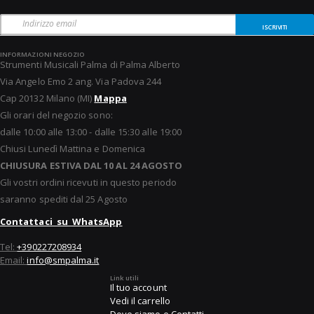
ISCRIVITI
INFORMAZIONI NEGOZIO
Strumenti Musicali Palma di Palma Alberto
Via Angelo Emo 2 ang. Via Padova 244
Cap 20132 Milano (MI)
Mappa
Gli orari del negozio sono:
dalle 10:00 alle 13:00 - dalle 15:30 alle 19:00
Chiusi Lunedì Mattina e Domenica
CHIUSURA ESTIVA DAL 10 AL 24 AGOSTO
Gli vostri ordini ricevuti in questo periodo
saranno spediti dal 25 Agosto
Contattaci su WhatsApp
Tel:
+390227208934
Email:
info@smpalma.it
Link utili
Il tuo account
Vedi il carrello