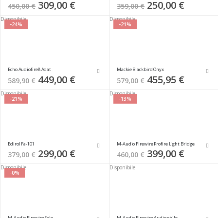
Special
309,00 €
Special
250,00 €
450,00 €
359,00 €
Price
Price
Disponibile
Disponibile
-24%
-21%
Echo Audiofire8 Adat
Mackie Blackbird Onyx
Special
449,00 €
Special
455,95 €
589,90 €
579,00 €
Price
Price
Disponibile
Disponibile
-21%
-13%
Edirol Fa-101
M-Audio Firewire Profire Light Bridge
Special
299,00 €
Special
399,00 €
379,00 €
460,00 €
Price
Price
Disponibile
Disponibile
-0%
M-Audio Firewire Solo
M-Audio Firewire Audiophile