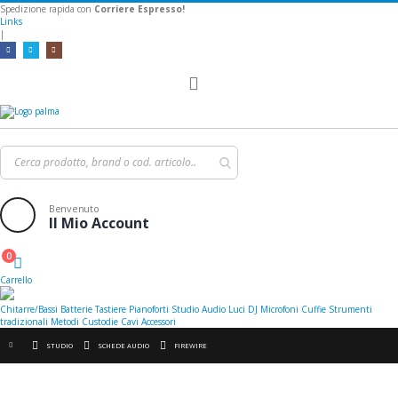
Spedizione rapida con
Corriere Espresso!
Links
|
Toggle
Nav
Benvenuto
Il Mio Account
0
Cart
Carrello
Chitarre/Bassi
Batterie
Tastiere
Pianoforti
Studio
Audio
Luci
DJ
Microfoni
Cuffie
Strumenti
tradizionali
Metodi
Custodie
Cavi
Accessori
STUDIO
SCHEDE AUDIO
FIREWIRE