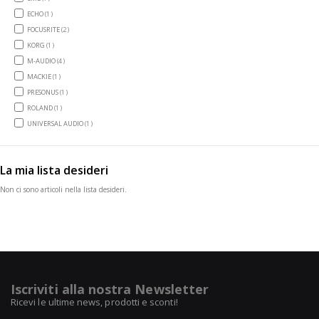
item
ECHO
1
items
FOCUSRITE
2
item
KORG
1
items
M-AUDIO
4
item
MACKIE
1
item
PRESONUS
1
item
ROLAND
1
item
UNIVERSAL AUDIO
1
La mia lista desideri
Non ci sono articoli nella lista desideri.
Iscriviti alla nostra Newsletter
Ricevi le ultime news, prodotti e sconti!