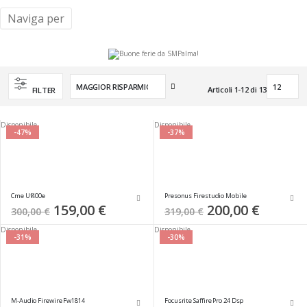
Naviga per
Imposta
Articoli
1
-
12
di
13
FILTER
la
direzione
crescente
Disponibile
Disponibile
-47%
-37%
Cme Uf400e
Presonus Firestudio Mobile
Special
159,00 €
Special
200,00 €
300,00 €
319,00 €
Price
Price
Disponibile
Disponibile
-31%
-30%
M-Audio Firewire Fw1814
Focusrite Saffire Pro 24 Dsp