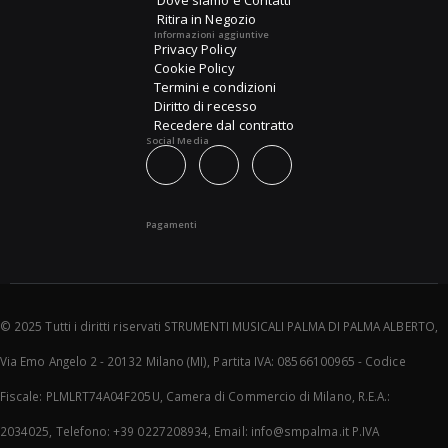
Dove siamo e Contatti
Ritira in Negozio
Informazioni aggiuntive
Privacy Policy
Cookie Policy
Termini e condizioni
Diritto di recesso
Recedere dal contratto
Social Media
Pagamenti
© 2025 Tutti i diritti riservati STRUMENTI MUSICALI PALMA DI PALMA ALBERTO,
Via Emo Angelo 2 - 20132 Milano (MI), Partita IVA: 08566100965 - Codice
Fiscale: PLMLRT74A04F205U, Camera di Commercio di Milano, R.E.A.:
2034025, Telefono: +39 0227208934, Email: info@smpalma.it P.IVA