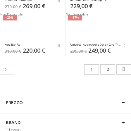
Special
269,00 €
229,00 €
270,00 €
Price
Non Disponibile
Non Disponibile
-29%
-17%
Korg Exb-Fw
Universal Audio Apollo Option Card Thunderbolt3
Special
220,00 €
Special
249,00 €
310,00 €
299,00 €
Price
Price
Pagina
Attualmente stai 
Pagina
Pa
Su
1
2
PREZZO
BRAND
item
CME
1