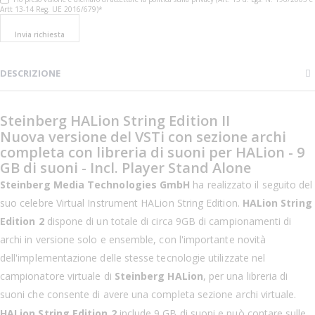
Artt 13-14 Reg. UE 2016/679)*
Invia richiesta
DESCRIZIONE
Steinberg HALion String Edition II
Nuova versione del VSTi con sezione archi
completa con libreria di suoni per HALion - 9
GB di suoni - Incl. Player Stand Alone
Steinberg Media Technologies GmbH
ha realizzato il seguito del
suo celebre Virtual Instrument HALion String Edition.
HALion String
Edition 2
dispone di un totale di circa 9GB di campionamenti di
archi in versione solo e ensemble, con l'importante novità
dell'implementazione delle stesse tecnologie utilizzate nel
campionatore virtuale di
Steinberg HALion
, per una libreria di
suoni che consente di avere una completa sezione archi virtuale.
HALion String Edition 2
include 9 GB di suoni e può contare sulle