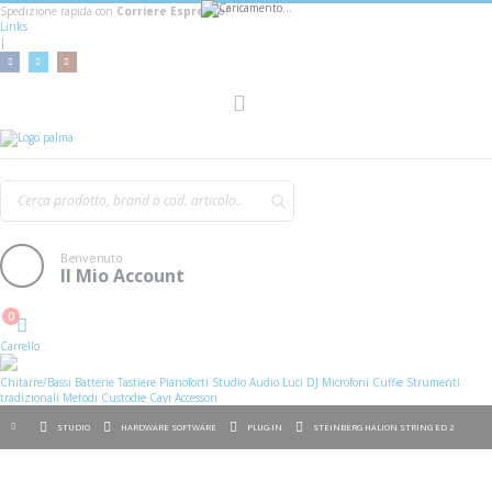
Spedizione rapida con
Corriere Espresso!
Links
|
AGGIUNGI AL CARRELLO
Toggle
Nav
Benvenuto
Il Mio Account
0
Cart
Carrello
Chitarre/Bassi
Batterie
Tastiere
Pianoforti
Studio
Audio
Luci
DJ
Microfoni
Cuffie
Strumenti
tradizionali
Metodi
Custodie
Cavi
Accessori
STUDIO
HARDWARE SOFTWARE
PLUG-IN
STEINBERG HALION STRING ED 2