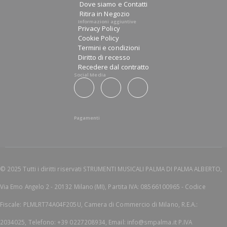
Dove siamo e Contatti
Ritira in Negozio
Informazioni aggiuntive
Privacy Policy
Cookie Policy
Termini e condizioni
Diritto di recesso
Recedere dal contratto
Social Media
Pagamenti
© 2025 Tutti i diritti riservati STRUMENTI MUSICALI PALMA DI PALMA ALBERTO,
Via Emo Angelo 2 - 20132 Milano (MI), Partita IVA: 08566100965 - Codice
Fiscale: PLMLRT74A04F205U, Camera di Commercio di Milano, R.E.A.:
2034025, Telefono: +39 0227208934, Email: info@smpalma.it P.IVA