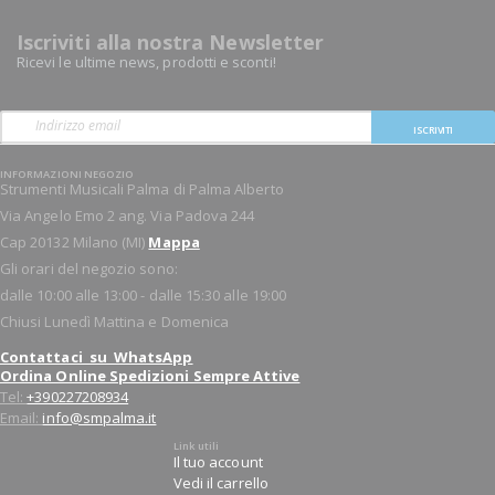
Iscriviti alla nostra Newsletter
Ricevi le ultime news, prodotti e sconti!
ISCRIVITI
INFORMAZIONI NEGOZIO
Strumenti Musicali Palma di Palma Alberto
Via Angelo Emo 2 ang. Via Padova 244
Cap 20132 Milano (MI)
Mappa
Gli orari del negozio sono:
dalle 10:00 alle 13:00 - dalle 15:30 alle 19:00
Chiusi Lunedì Mattina e Domenica
Contattaci su WhatsApp
Ordina Online Spedizioni Sempre Attive
Tel:
+390227208934
Email:
info@smpalma.it
Link utili
Il tuo account
Vedi il carrello