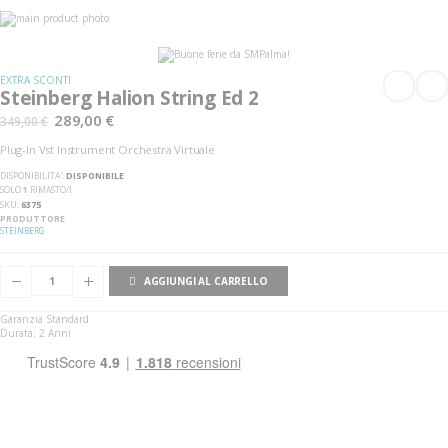
Vai
alla
Vai
fine
all'inizio
della
della
galleria
galleria
EXTRA SCONTI
di
di
Steinberg Halion String Ed 2
immagini
immagini
289,00 €
349,00 €
Plug-In Vst Instrument Orchestra Virtuale
DISPONIBILITA':
DISPONIBILE
SOLO
1
RIMASTO/I
SKU
6375
PRODUTTORE
STEINBERG
AGGIUNGI AL CARRELLO
Garanzia Standard
Durata: 2 Anni