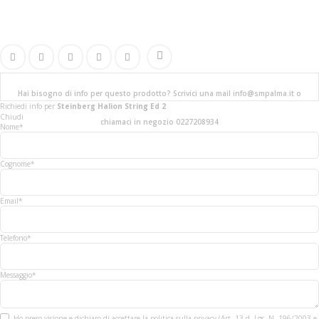
Hai bisogno di info per questo prodotto? Scrivici una mail info@smpalma.it o
Richiedi info
per
Steinberg Halion String Ed 2
Chiudi
chiamaci in negozio 0227208934
Nome*
Cognome*
Email*
Telefono*
Messaggio*
Ho preso visione e dichiaro di accettare la politica sulla privacy (Art. 13 d. Lgs. N. 196/2003 e