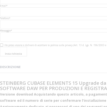
Email*
Telefono*
Messaggio*
Ho preso visione e dichiaro di accettare la politica sulla privacy (Art. 13 d. Lgs. N. 196/200
Invia richiesta
DESCRIZIONE
STEINBERG CUBASE ELEMENTS 15 Upgrade da 
SOFTWARE DAW PER PRODUZIONI E REGISTRA
Versione download
Acquistando questo articolo, a pagamento a
software ed il numero di serie per confermare l'installazion
Aggiornamento dedicato ai possessori di uno dei seguenti pr