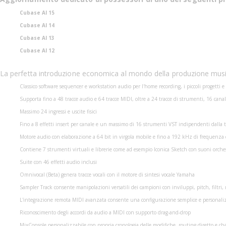
Cubase AI 15
Cubase AI 14
Cubase AI 13
Cubase AI 12
La perfetta introduzione economica al mondo della produzione musica
Classico software sequencer e workstation audio per l'home recording, i piccoli progetti e 
Supporta fino a 48 tracce audio e 64 tracce MIDI, oltre a 24 tracce di strumenti, 16 can
Massimo 24 ingressi e uscite fisici
Fino a 8 effetti insert per canale e un massimo di 16 strumenti VST indipendenti dalla t
Motore audio con elaborazione a 64 bit in virgola mobile e fino a 192 kHz di frequenz
Contiene 7 strumenti virtuali e librerie come ad esempio Iconica Sketch con suoni orche
Suite con 46 effetti audio inclusi
Omnivocal (Beta) genera tracce vocali con il motore di sintesi vocale Yamaha
Sampler Track consente manipolazioni versatili dei campioni con inviluppi, pitch, filtri, 
L'integrazione remota MIDI avanzata consente una configurazione semplice e personalizz
Riconoscimento degli accordi da audio a MIDI con supporto drag-and-drop
MixConsole personalizzabile con propria cronologia delle modifiche, routing diretto e ch