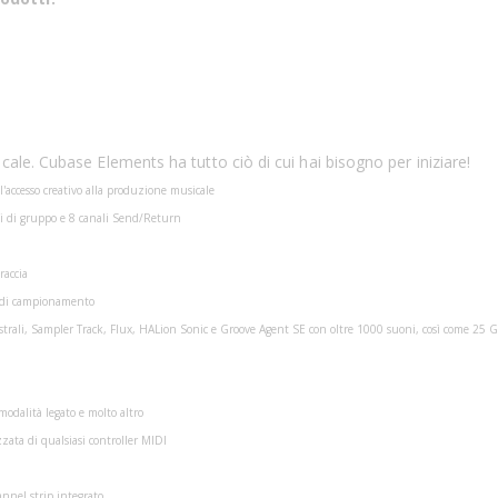
le. Cubase Elements ha tutto ciò di cui hai bisogno per iniziare!
l'accesso creativo alla produzione musicale
ali di gruppo e 8 canali Send/Return
raccia
a di campionamento
strali, Sampler Track, Flux, HALion Sonic e Groove Agent SE con oltre 1000 suoni, così come 25 G
modalità legato e molto altro
ata di qualsiasi controller MIDI
annel strip integrato