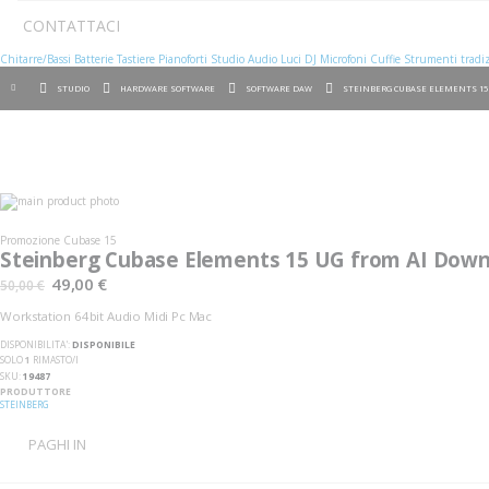
CONTATTACI
Chitarre/Bassi
Batterie
Tastiere
Pianoforti
Studio
Audio
Luci
DJ
Microfoni
Cuffie
Strumenti tradiz
STUDIO
HARDWARE SOFTWARE
SOFTWARE DAW
STEINBERG CUBASE ELEMENTS 15
Vai
alla
Vai
fine
all'inizio
Promozione Cubase 15
della
della
Steinberg Cubase Elements 15 UG from AI Dow
galleria
galleria
di
di
49,00 €
50,00 €
immagini
immagini
Workstation 64bit Audio Midi Pc Mac
DISPONIBILITA':
DISPONIBILE
SOLO
1
RIMASTO/I
SKU
19487
PRODUTTORE
STEINBERG
PAGHI IN