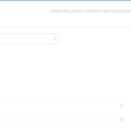
CONFRONTA (
)
ACCEDI
CONTATTACI
CREA UN ACCOUNT
AGGIUNGI AL CARRELLO