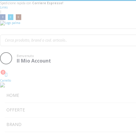
Spedizione rapida con
Corriere Espresso!
Links
|
Steinberg Cubase El
Benvenuto
Il Mio Account
0
Cart
Carrello
HOME
OFFERTE
BRAND