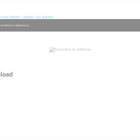
ionali
Metodi
Custodie
Cavi
Accessori
 UG FROM AI DOWNLOAD
nload