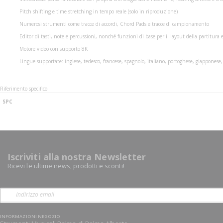
Pitch shifting e time stretching in tempo reale (solo in riproduzione)
Numerosi strumenti come tracce di accordi, Chord Pads e tracce di campionamento
Editor di tasti, note e percussioni, nonché funzioni di base per il layout della partitura 
Motore video con supporto 8K
Lingue supportate: inglese, tedesco, francese, spagnolo, italiano, portoghese, giapponese,
Riferimento specifico
SPC
Iscriviti alla nostra Newsletter
Ricevi le ultime news, prodotti e sconti!
INFORMAZIONI NEGOZIO