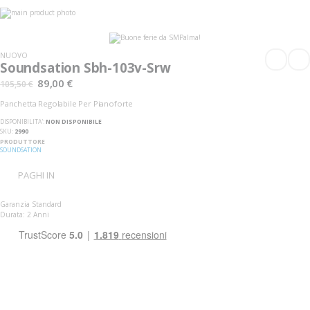
Vai
alla
Vai
fine
all'inizio
della
della
galleria
galleria
NUOVO
di
di
Soundsation Sbh-103v-Srw
immagini
immagini
89,00 €
105,50 €
Panchetta Regolabile Per Pianoforte
DISPONIBILITA':
NON DISPONIBILE
SKU
2990
PRODUTTORE
SOUNDSATION
PAGHI IN
Garanzia Standard
Durata: 2 Anni