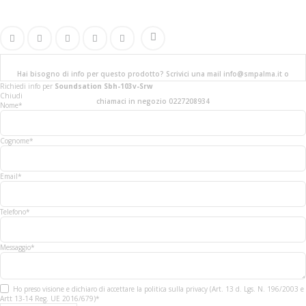
Hai bisogno di info per questo prodotto? Scrivici una mail info@smpalma.it o
Richiedi info
per
Soundsation Sbh-103v-Srw
Chiudi
chiamaci in negozio 0227208934
Nome*
Cognome*
Email*
Telefono*
Messaggio*
Ho preso visione e dichiaro di accettare la politica sulla privacy (Art. 13 d. Lgs. N. 196/2003 e
Artt 13-14 Reg. UE 2016/679)*