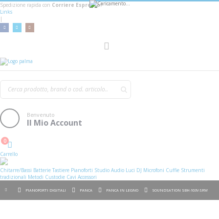
Spedizione rapida con
Corriere Espresso!
Links
|
Toggle
Nav
Benvenuto
Il Mio Account
0
Cart
Carrello
Chitarre/Bassi
Batterie
Tastiere
Pianoforti
Studio
Audio
Luci
DJ
Microfoni
Cuffie
Strumenti
tradizionali
Metodi
Custodie
Cavi
Accessori
PIANOFORTI DIGITALI
PANCA
PANCA IN LEGNO
SOUNDSATION SBH-103V-SRW