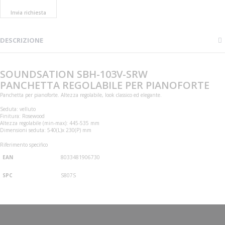
Invia richiesta
DESCRIZIONE
SOUNDSATION SBH-103V-SRW
PANCHETTA REGOLABILE PER PIANOFORTE
Panchetta per pianoforte. Altezza regolabile, look classico ed elegante.
Seduta: velluto
Finitura: Rosewood
Altezza regolabile (min-max): 445-535 mm
Dimensioni seduta: 540(L)x 230(P) mm
Riferimento specifico
EAN
8033481906730
SPC
S807S