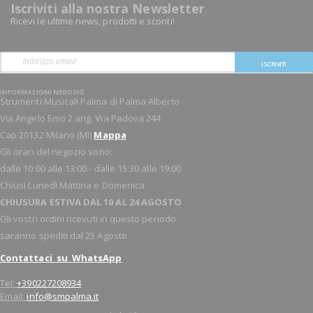
Iscriviti alla nostra Newsletter
Ricevi le ultime news, prodotti e sconti!
ISCRIVITI
INFORMAZIONI NEGOZIO
Strumenti Musicali Palma di Palma Alberto
Via Angelo Emo 2 ang. Via Padova 244
Cap 20132 Milano (MI)
Mappa
Gli orari del negozio sono:
dalle 10:00 alle 13:00 - dalle 15:30 alle 19:00
Chiusi Lunedì Mattina e Domenica
CHIUSURA ESTIVA DAL 10 AL 24 AGOSTO
Gli vostri ordini ricevuti in questo periodo
saranno spediti dal 25 Agosto
Contattaci su WhatsApp
Tel:
+390227208934
Email:
info@smpalma.it