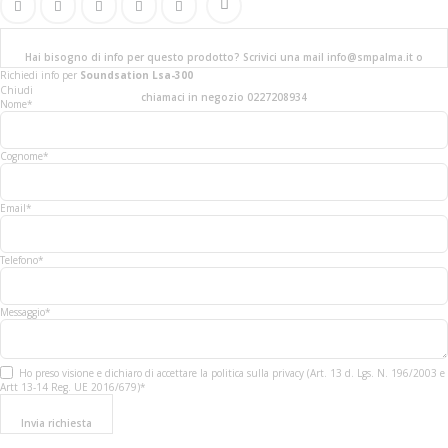
Hai bisogno di info per questo prodotto? Scrivici una mail info@smpalma.it o
Richiedi info
per
Soundsation Lsa-300
Chiudi
chiamaci in negozio 0227208934
Nome*
Cognome*
Email*
Telefono*
Messaggio*
Ho preso visione e dichiaro di accettare la politica sulla privacy (Art. 13 d. Lgs. N. 196/2003 e
Artt 13-14 Reg. UE 2016/679)*
Invia richiesta