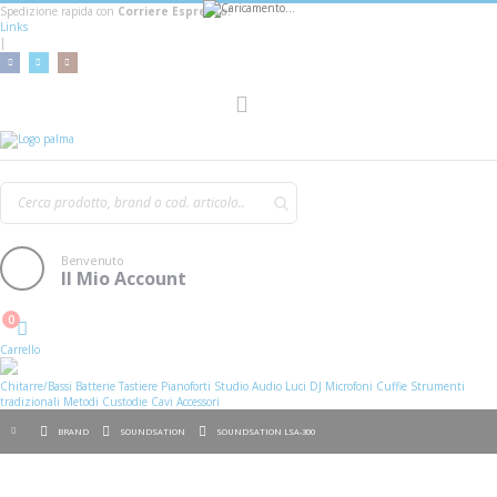
Spedizione rapida con
Corriere Espresso!
Links
|
Toggle
Nav
Benvenuto
Il Mio Account
0
Cart
Carrello
Chitarre/Bassi
Batterie
Tastiere
Pianoforti
Studio
Audio
Luci
DJ
Microfoni
Cuffie
Strumenti
tradizionali
Metodi
Custodie
Cavi
Accessori
BRAND
SOUNDSATION
SOUNDSATION LSA-300