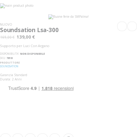
Vai
alla
Vai
fine
all'inizio
della
della
galleria
galleria
NUOVO
di
di
Soundsation Lsa-300
immagini
immagini
139,00 €
169,00 €
Supporto per Luci Con Argano
DISPONIBILITA':
NON DISPONIBILE
SKU
7818
PRODUTTORE
SOUNDSATION
Garanzia Standard
Durata: 2 Anni