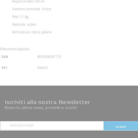
Ampiezza base 220 cm
Diametro terminale: 35mm
Peso: 11 Kg
Materiale: acciaio
Verniciatura: nera a polvere
Riferimento specifico
EAN
8053908387713
SPC
D882D
Iscriviti alla nostra Newsletter
Ricevi le ultime news, prodotti e sconti!
ISCRIVITI