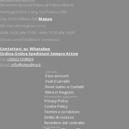
INFORMAZIONI NEGOZIO
Strumenti Musicali Palma di Palma Alberto
Via Angelo Emo 2 ang. Via Padova 244
Cap 20132 Milano (MI)
Mappa
Gli orari del negozio sono:
dalle 10:00 alle 13:00 - dalle 15:30 alle 19:00
Chiusi Lunedì Mattina e Domenica
Contattaci su WhatsApp
Ordina Online Spedizioni Sempre Attive
Tel:
+390227208934
Email:
info@smpalma.it
Link utili
Il tuo account
Vedi il carrello
Dove siamo e Contatti
Ritira in Negozio
Informazioni aggiuntive
Privacy Policy
Cookie Policy
Termini e condizioni
Diritto di recesso
Recedere dal contratto
Social Media