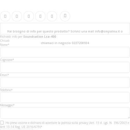
Hai bisogno di info per questo prodotto? Scrivici una mail info@smpalma.it o
Richiedi info
per
Soundsation Lsa-400
Chiudi
chiamaci in negozio 0227208934
Nome*
Cognome*
Email*
Telefono*
Messaggio*
Ho preso visione e dichiaro di accettare la politica sulla privacy (Art. 13 d. Lgs. N. 196/2003 e
Artt 13-14 Reg. UE 2016/679)*