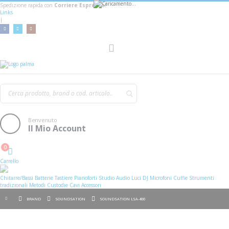
Spedizione rapida con
Corriere Espresso!
Links
|
Toggle
Nav
Benvenuto
Il Mio Account
0
Cart
Carrello
Chitarre/Bassi
Batterie
Tastiere
Pianoforti
Studio
Audio
Luci
DJ
Microfoni
Cuffie
Strumenti
tradizionali
Metodi
Custodie
Cavi
Accessori
BRAND
SOUNDSATION
SOUNDSATION LSA-400