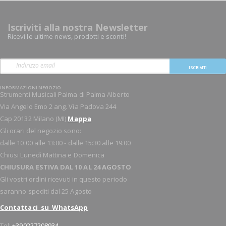
Iscriviti alla nostra Newsletter
Ricevi le ultime news, prodotti e sconti!
ISCRIVITI
INFORMAZIONI NEGOZIO
Strumenti Musicali Palma di Palma Alberto
Via Angelo Emo 2 ang. Via Padova 244
Cap 20132 Milano (MI)
Mappa
Gli orari del negozio sono:
dalle 10:00 alle 13:00 - dalle 15:30 alle 19:00
Chiusi Lunedì Mattina e Domenica
CHIUSURA ESTIVA DAL 10 AL 24 AGOSTO
Gli vostri ordini ricevuti in questo periodo
saranno spediti dal 25 Agosto
Contattaci su WhatsApp
Tel:
+390227208934