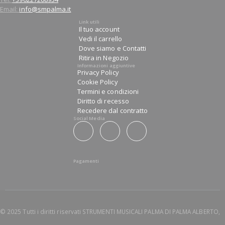
Email:
info@smpalma.it
Link utili
Il tuo account
Vedi il carrello
Dove siamo e Contatti
Ritira in Negozio
Informazioni aggiuntive
Privacy Policy
Cookie Policy
Termini e condizioni
Diritto di recesso
Recedere dal contratto
Social Media
Pagamenti
© 2025 Tutti i diritti riservati STRUMENTI MUSICALI PALMA DI PALMA ALBERTO,