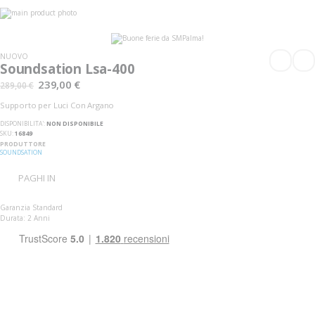
Vai
alla
Vai
fine
all'inizio
della
della
galleria
galleria
NUOVO
di
di
Soundsation Lsa-400
immagini
immagini
239,00 €
289,00 €
Supporto per Luci Con Argano
DISPONIBILITA':
NON DISPONIBILE
SKU
16849
PRODUTTORE
SOUNDSATION
PAGHI IN
Garanzia Standard
Durata: 2 Anni