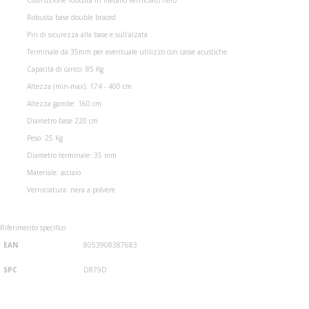
Robusta base double braced
Pin di sicurezza alla base e sull'alzata
Terminale da 35mm per eventuale utilizzo con casse acustiche
Capacità di carico: 85 Kg
Altezza (min-max): 174 - 400 cm
Altezza gambe: 160 cm
Diametro base 220 cm
Peso: 25 Kg
Diametro terminale: 35 mm
Materiale: acciaio
Verniciatura: nera a polvere
Riferimento specifico
EAN
8053908387683
SPC
D879D